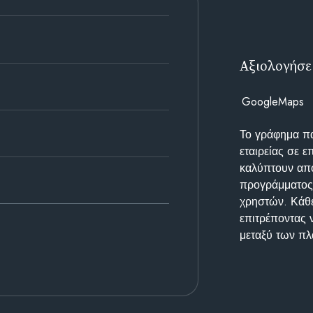
Αξιολογήσε
GoogleMaps
Το γράφημα π
εταιρείας σε 
καλύπτουν απο
προγράμματος 
χρηστών. Κάθε
επιτρέποντας 
μεταξύ των π