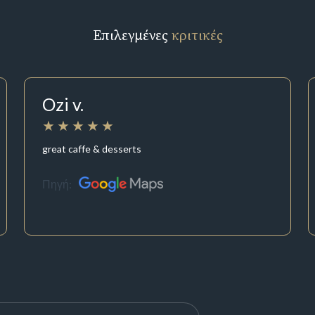
Επιλεγμένες
κριτικές
Ozi v.
great caffe & desserts
Πηγή: