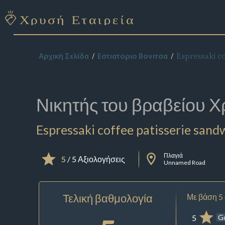
Espressaki co
Αρχική Σελίδα
Εστιατόριο Βονιτσα
Νικητής του βραβείου
Χ
Espressaki coffee patisserie sand
Πλαγιά
5
/ 5 Αξιολογήσεις
Unnamed Road
Τελική βαθμολογία
Με βάση 5
5
G