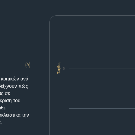
(5)
Πλήθος
5
 κριτικών ανά
δείχνουν πώς
ας σε
κριση του
άθε
κλειστικά την
.