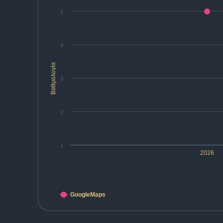
5
4
Βαθμολογία
3
2
1
2026
GoogleMaps