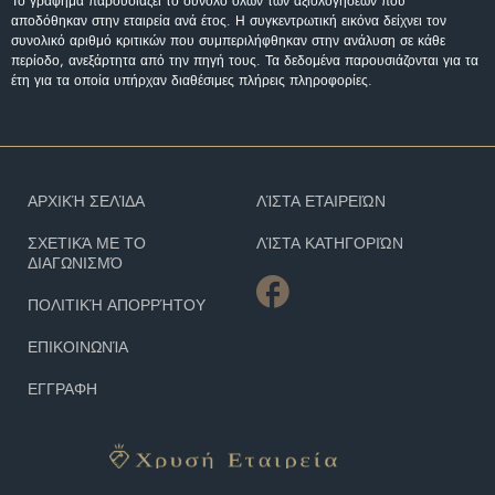
Το γράφημα παρουσιάζει το σύνολο όλων των αξιολογήσεων που
αποδόθηκαν στην εταιρεία ανά έτος. Η συγκεντρωτική εικόνα δείχνει τον
συνολικό αριθμό κριτικών που συμπεριλήφθηκαν στην ανάλυση σε κάθε
περίοδο, ανεξάρτητα από την πηγή τους. Τα δεδομένα παρουσιάζονται για τα
έτη για τα οποία υπήρχαν διαθέσιμες πλήρεις πληροφορίες.
ΑΡΧΙΚΉ ΣΕΛΊΔΑ
ΛΊΣΤΑ ΕΤΑΙΡΕΙΏΝ
ΣΧΕΤΙΚΆ ΜΕ ΤΟ
ΛΊΣΤΑ ΚΑΤΗΓΟΡΙΏΝ
ΔΙΑΓΩΝΙΣΜΌ
ΠΟΛΙΤΙΚΉ ΑΠΟΡΡΉΤΟΥ
ΕΠΙΚΟΙΝΩΝΊΑ
ΕΓΓΡΑΦΗ