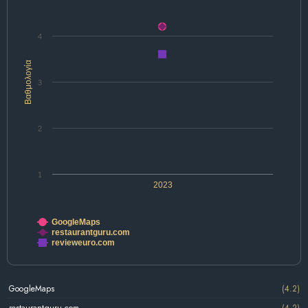
4
Βαθμολογία
3
2
1
2023
GoogleMaps
restaurantguru.com
revieweuro.com
GoogleMaps
(4.2)
restaurantguru.com
(4.2)