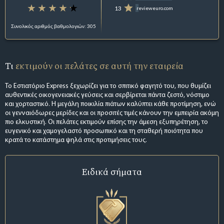
13
revieweuro.com
Συνολικός αριθμός βαθμολογιών: 305
Τι
εκτιμούν οι πελάτες σε αυτή την εταιρεία
Το Εστιατόριο Express ξεχωρίζει για το σπιτικό φαγητό του, που θυμίζει
αυθεντικές οικογενειακές γεύσεις και σερβίρεται πάντα ζεστό, νόστιμο
και χορταστικό. Η μεγάλη ποικιλία πιάτων καλύπτει κάθε προτίμηση, ενώ
οι γενναιόδωρες μερίδες και οι προσιτές τιμές κάνουν την εμπειρία ακόμη
πιο ελκυστική. Οι πελάτες εκτιμούν επίσης την άμεση εξυπηρέτηση, το
ευγενικό και χαμογελαστό προσωπικό και τη σταθερή ποιότητα που
κρατά το κατάστημα ψηλά στις προτιμήσεις τους.
Ειδικά σήματα