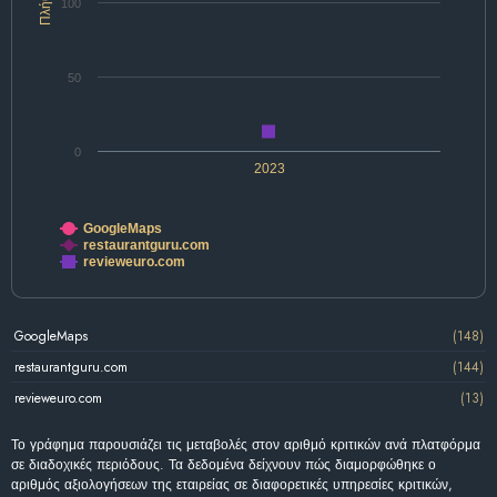
Πλήθος
100
50
0
2023
GoogleMaps
restaurantguru.com
revieweuro.com
GoogleMaps
(148)
restaurantguru.com
(144)
revieweuro.com
(13)
Το γράφημα παρουσιάζει τις μεταβολές στον αριθμό κριτικών ανά πλατφόρμα
σε διαδοχικές περιόδους. Τα δεδομένα δείχνουν πώς διαμορφώθηκε ο
αριθμός αξιολογήσεων της εταιρείας σε διαφορετικές υπηρεσίες κριτικών,