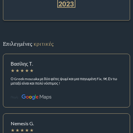
Επιλεγμένες
κριτικές
Βασίλης Τ.
Ο Greek mousaka με δύο φέτες ψωμί και μια παγωμένη Fix, 9€.Εν τω
μεταξύ είναι και πολύ νόστιμος !
Πηγή:
Nemesis G.