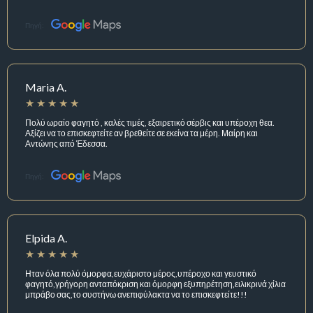
Πηγή:
Maria A.
Πολύ ωραίο φαγητό , καλές τιμές, εξαιρετικό σέρβις και υπέροχη θεα.
Αξίζει να το επισκεφτείτε αν βρεθείτε σε εκείνα τα μέρη. Μαίρη και
Αντώνης από Έδεσσα.
Πηγή:
Elpida A.
Ηταν όλα πολύ όμορφα,ευχάριστο μέρος,υπέροχο και γευστικό
φαγητό,γρήγορη ανταπόκριση και όμορφη εξυπηρέτηση,ειλικρινά χίλια
μπράβο σας,το συστήνω ανεπιφύλακτα να το επισκεφτείτε!!!