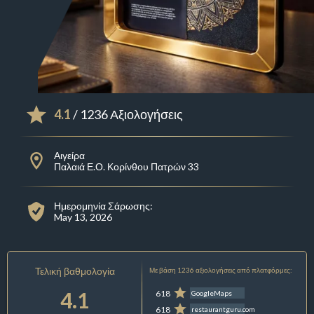
4.1
/ 1236 Αξιολογήσεις
Αιγείρα
Παλαιά Ε.Ο. Κορίνθου Πατρών 33
Ημερομηνία Σάρωσης:
May 13, 2026
Τελική βαθμολογία
Με βάση 1236 αξιολογήσεις από πλατφόρμες:
4.1
618
GoogleMaps
618
restaurantguru.com