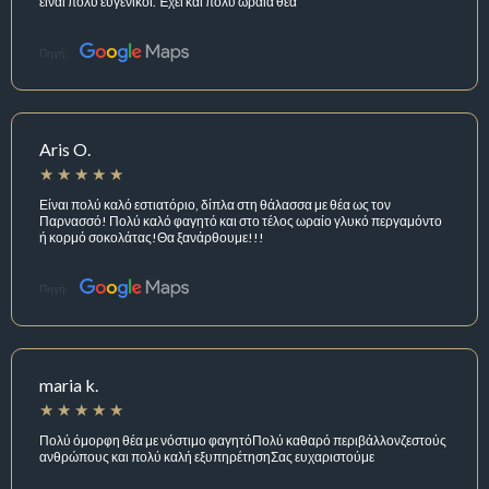
είναι πολύ ευγενικοί. Έχει και πολύ ωραία θέα
Πηγή:
Aris O.
Είναι πολύ καλό εστιατόριο, δίπλα στη θάλασσα με θέα ως τον
Παρνασσό! Πολύ καλό φαγητό και στο τέλος ωραίο γλυκό περγαμόντο
ή κορμό σοκολάτας!Θα ξανάρθουμε!!!
Πηγή:
maria k.
Πολύ όμορφη θέα με νόστιμο φαγητόΠολύ καθαρό περιβάλλονζεστούς
ανθρώπους και πολύ καλή εξυπηρέτησηΣας ευχαριστούμε