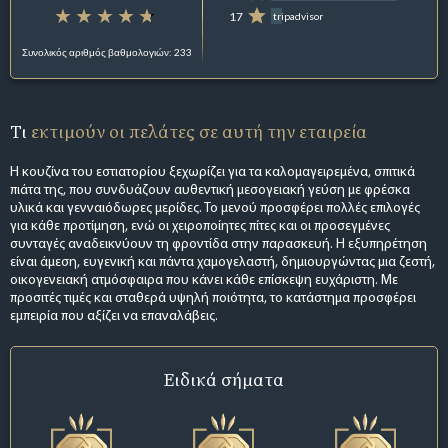
17
tripadvisor
Συνολικός αριθμός βαθμολογιών: 233
Τι
εκτιμούν οι πελάτες σε αυτή την εταιρεία
Η κουζίνα του εστιατορίου ξεχωρίζει για τα καλομαγειρεμένα, σπιτικά
πιάτα της, που συνδυάζουν αυθεντική μεσογειακή γεύση με φρέσκα
υλικά και γενναιόδωρες μερίδες. Το μενού προσφέρει πολλές επιλογές
για κάθε προτίμηση, ενώ οι χειροποίητες πίτες και οι προσεγμένες
συνταγές αναδεικνύουν τη φροντίδα στην παρασκευή. Η εξυπηρέτηση
είναι άμεση, ευγενική και πάντα χαμογελαστή, δημιουργώντας μια ζεστή,
οικογενειακή ατμόσφαιρα που κάνει κάθε επίσκεψη ευχάριστη. Με
προσιτές τιμές και σταθερά υψηλή ποιότητα, το κατάστημα προσφέρει
εμπειρία που αξίζει να επαναλάβεις.
Ειδικά σήματα