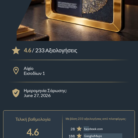
4.6
/ 233 Αξιολογήσεις
Aígio
Εισοδίων 1
Ημερομηνία Σάρωσης:
June 27, 2026
Τελική βαθμολογία
Με βάση 233 αξιολογήσεις από πλατφόρμες:
4.6
28
facebook.com
188
GoogleMaps