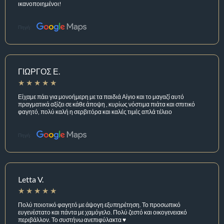
ικανοποιημένοι!
Πηγή:
ΓΙΩΡΓΟΣ Ε.
Είχαμε πάει για μονοήμερη με τα παιδιά Αίγιο και το μαγαζί αυτό
πραγματικά αξίζει σε κάθε άποψη , κυρίως νόστιμα πιάτα και σπιτικό
φαγητό, πολύ καλή η σερβιτόρα και καλές τιμές απλά τέλειο
Πηγή:
Letta V.
Πολύ ποιοτικό φαγητό με άψογη εξυπηρέτηση. Το προσωπικό
ευγενέστατο και πάντα με χαμόγελο. Πολύ ζεστό και οικογενειακό
περιβάλλον. Το συστήνω ανεπιφύλακτα ♥️