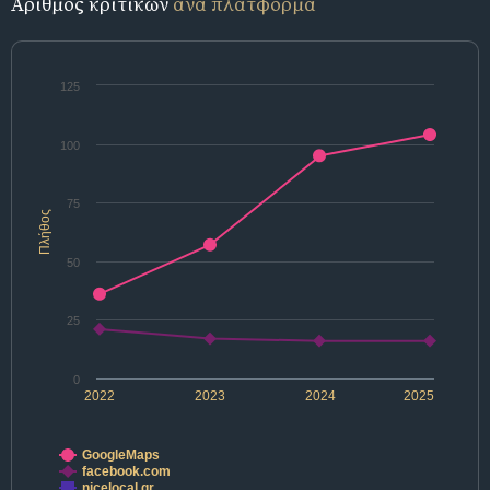
Αριθμός κριτικών
ανά πλατφόρμα
125
100
75
Πλήθος
50
25
0
2022
2023
2024
2025
GoogleMaps
facebook.com
nicelocal.gr