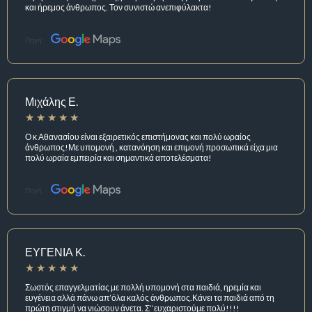
και ήρεμος άνθρωπος. Τον συνιστώ ανεπιφύλακτα!
Πηγή:
Μιχάλης Ε.
Ο κ Αθανασίου είναι εξαιρετικός επιστήμονας και πολύ ωραίος
άνθρωπος!Με υπομονή , κατανόηση και επιμονή προσωπικά είχα μια
πολύ ωραία εμπειρία και σημαντικά αποτελέσματα!
Πηγή:
ΕΥΓΕΝΙΑ Κ.
Σωστός επαγγελματίας με πολλή υπομονή στα παιδιά, ηρεμία και
ευγένεια αλλά πάνω απ’όλα καλός άνθρωπος.Κάνει τα παιδιά από τη
πρώτη στιγμή να νιώσουν άνετα. Σ’’ευχαριστούμε πολύ!!!!