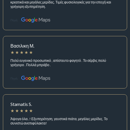
κρεατικά και μεγάλες μερίδες. Τιμές φυσιολογικές για την εποχή και
γρήγορη εξυπηρέτηση.
Πηγή:
Βασιλικη Μ.
Πολύ ευγενικό προσωπικό , απίστευτο φαγητό . Το σέρβις πολύ
γρήγορο . Πολλά μπράβο .
Πηγή:
Stamatis S.
Άψογα όλα..! Εξυπηρέτηση, γευστικά πιάτα, μεγάλες μερίδες. Το
συνιστώ ανεπιφύλακτα!