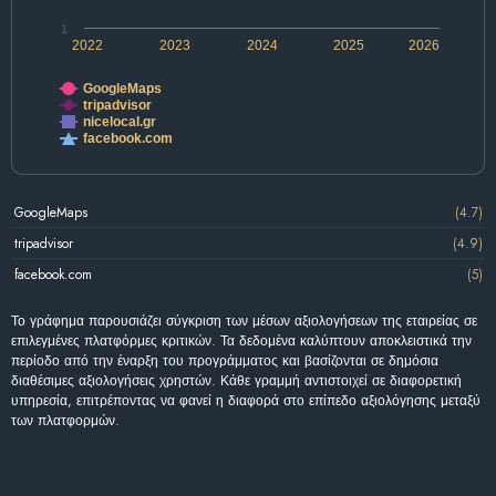
1
2022
2023
2024
2025
2026
GoogleMaps
tripadvisor
nicelocal.gr
facebook.com
GoogleMaps
(4.7)
tripadvisor
(4.9)
facebook.com
(5)
Το γράφημα παρουσιάζει σύγκριση των μέσων αξιολογήσεων της εταιρείας σε
επιλεγμένες πλατφόρμες κριτικών. Τα δεδομένα καλύπτουν αποκλειστικά την
περίοδο από την έναρξη του προγράμματος και βασίζονται σε δημόσια
διαθέσιμες αξιολογήσεις χρηστών. Κάθε γραμμή αντιστοιχεί σε διαφορετική
υπηρεσία, επιτρέποντας να φανεί η διαφορά στο επίπεδο αξιολόγησης μεταξύ
των πλατφορμών.