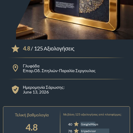
4.8
/ 125 Αξιολογήσεις
Γλυφάδα
Επαρ.Οδ. Σπηλιών-Παραλία Σεργουλας
Ημερομηνία Σάρωσης:
June 13, 2026
Τελική βαθμολογία
Με βάση 125 αξιολογήσεις από πλατφόρμες:
4.8
40
GoogleMaps
78
tripadvisor