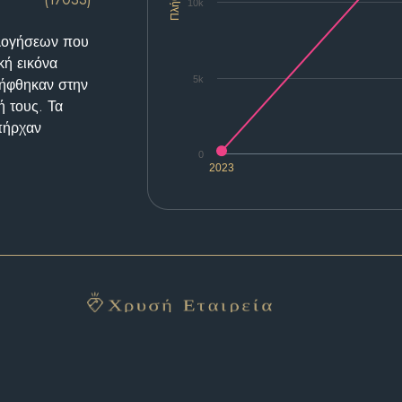
Πλήθος
10k
ολογήσεων που
κή εικόνα
5k
λήφθηκαν στην
ή τους. Τα
υπήρχαν
0
2023