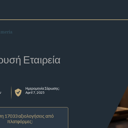
umeria
ρυσή Εταιρεία
Ημερομηνία Σάρωσης:
ν
April 7, 2025
η 17033 αξιολογήσεις από
πλατφόρμες: