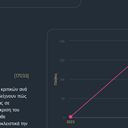
20k
15k
(17033)
Πλήθος
10k
 κριτικών ανά
δείχνουν πώς
5k
ας σε
κριση του
άθε
0
2023
κλειστικά την