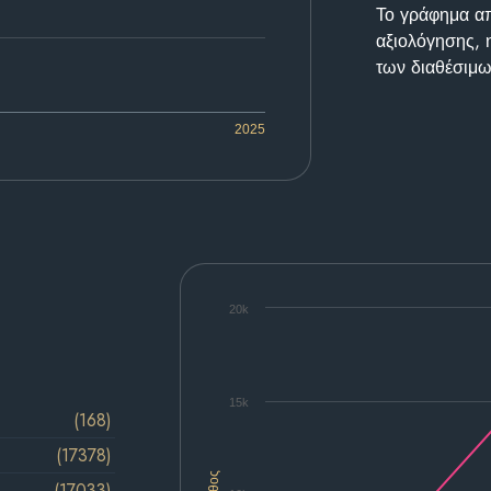
Το γράφημα απε
αξιολόγησης, 
των διαθέσιμω
2025
20k
15k
(168)
(17378)
(17033)