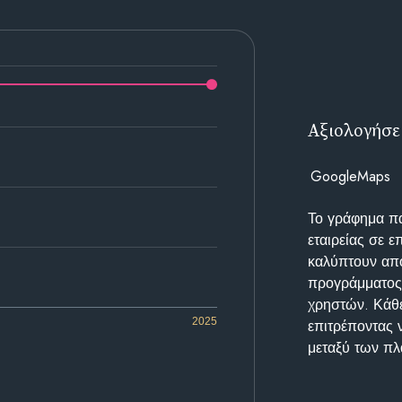
Αξιολογήσε
GoogleMaps
Το γράφημα π
εταιρείας σε 
καλύπτουν απο
προγράμματος 
χρηστών. Κάθε
2025
επιτρέποντας 
μεταξύ των π