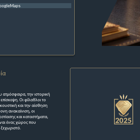
oogleMaps
εία
υ ατμόσφαιρα, την ιστορική
επίσκεψη. Οι φίλαθλοι το
ακουστική και την αίσθηση
ονη ανακαίνιση, οι
εστίασης και καταστήματα,
ναι ένας χώρος που
 ξεχωριστό.