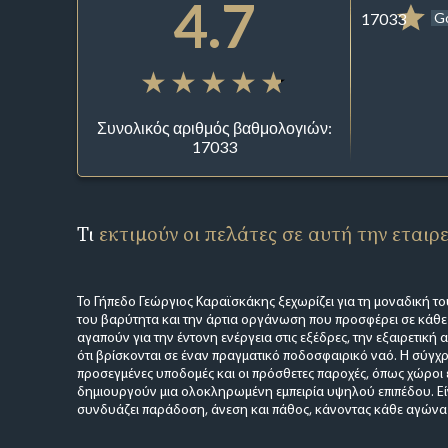
4.7
17033
G
Συνολικός αριθμός βαθμολογιών:
17033
Τι
εκτιμούν οι πελάτες σε αυτή την εταιρ
Το Γήπεδο Γεώργιος Καραϊσκάκης ξεχωρίζει για τη μοναδική το
του βαρύτητα και την άρτια οργάνωση που προσφέρει σε κάθε 
αγαπούν για την έντονη ενέργεια στις εξέδρες, την εξαιρετική 
ότι βρίσκονται σε έναν πραγματικό ποδοσφαιρικό ναό. Η σύγχρ
προσεγμένες υποδομές και οι πρόσθετες παροχές, όπως χώροι 
δημιουργούν μια ολοκληρωμένη εμπειρία υψηλού επιπέδου. Εί
συνδυάζει παράδοση, άνεση και πάθος, κάνοντας κάθε αγώνα