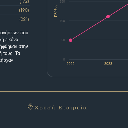
(172)
150
Πλήθος
(190)
(221)
100
ολογήσεων που
κή εικόνα
50
λήφθηκαν στην
ή τους. Τα
υπήρχαν
0
2022
2023