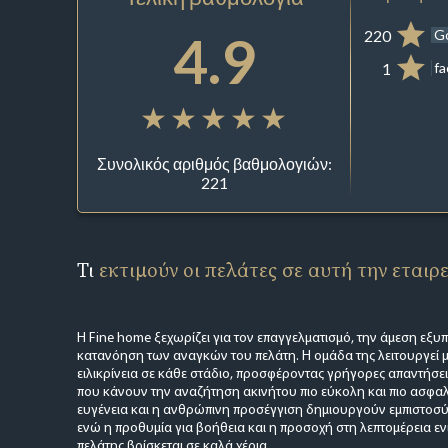
4.9
220
G
1
f
Συνολικός αριθμός βαθμολογιών:
221
Τι
εκτιμούν οι πελάτες σε αυτή την εταιρ
Η Fine home ξεχωρίζει για τον επαγγελματισμό, την άμεση εξυ
κατανόηση των αναγκών του πελάτη. Η ομάδα της λειτουργεί μ
ειλικρίνεια σε κάθε στάδιο, προσφέροντας γρήγορες απαντήσει
που κάνουν την αναζήτηση ακινήτου πιο εύκολη και πιο ασφαλή
ευγένεια και η ανθρώπινη προσέγγιση δημιουργούν εμπιστοσ
ενώ η προθυμία για βοήθεια και η προσοχή στη λεπτομέρεια εν
πελάτης βρίσκεται σε καλά χέρια.