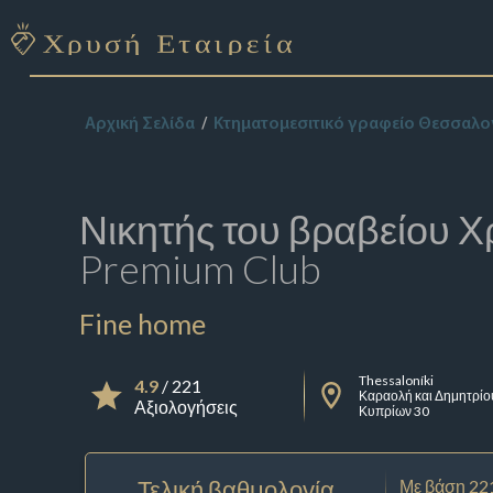
Αρχική Σελίδα
Κτηματομεσιτικό γραφείο Θεσσαλο
Νικητής του βραβείου
Χ
Premium Club
Fine home
Thessaloníki
4.9
/ 221
Καραολή και Δημητρίο
Αξιολογήσεις
Κυπρίων 30
Τελική βαθμολογία
Με βάση 22