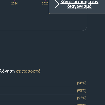
Κάντε αίτηση στον
2024
2025
2026
διαγωνισμό
ολόγηση
σε ποσοστό
(98%)
(98%)
(95%)