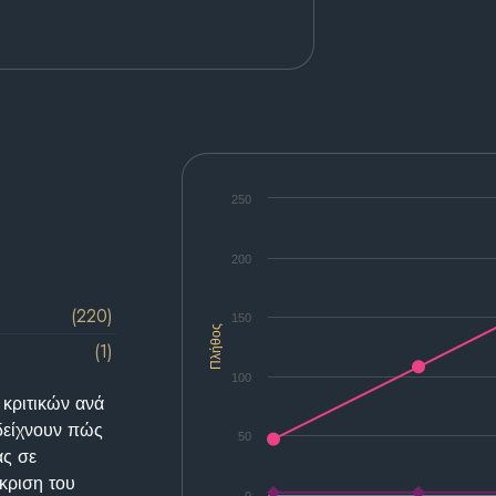
250
200
(220)
150
Πλήθος
(1)
100
 κριτικών ανά
δείχνουν πώς
50
ας σε
κριση του