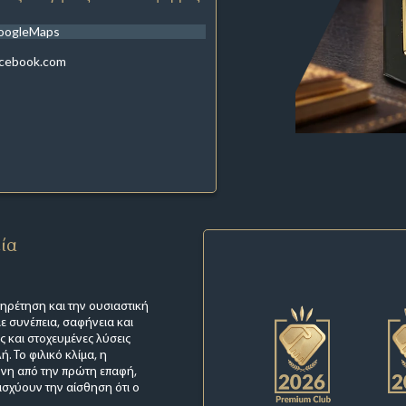
oogleMaps
acebook.com
εία
πηρέτηση και την ουσιαστική
ε συνέπεια, σαφήνεια και
ς και στοχευμένες λύσεις
. Το φιλικό κλίμα, η
ύνη από την πρώτη επαφή,
ισχύουν την αίσθηση ότι ο