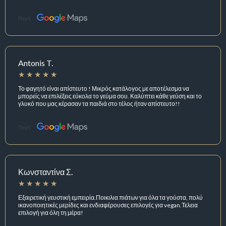
Πηγή:
Antonis T.
Το φαγητό είναι απίστευτο ! Μικρός κατάλογος με αποτέλεσμα να
μπορείς να επιλέξεις εύκολα το γεύμα σου. Καλύπτει κάθε γεύση και το
γλυκό που μας κέρασαν τα παιδιά στο τέλος ήταν απίστευτο!!
Πηγή:
Κωνσταντίνα Σ.
Εξαιρετική γευστική εμπειρία.Ποικιλια πιάτων για όλα τα γούστα, πολύ
ικανοποιητικές μερίδες και ενδιαφέρουσες επιλογές για vegan.Τελεια
επιλογή για όλη τη μέρα!