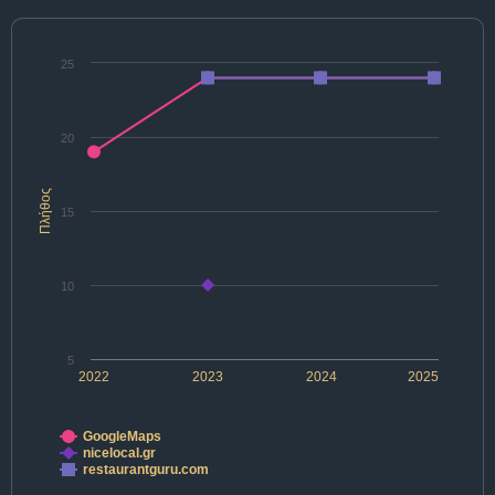
25
20
Πλήθος
15
10
5
2022
2023
2024
2025
GoogleMaps
nicelocal.gr
restaurantguru.com