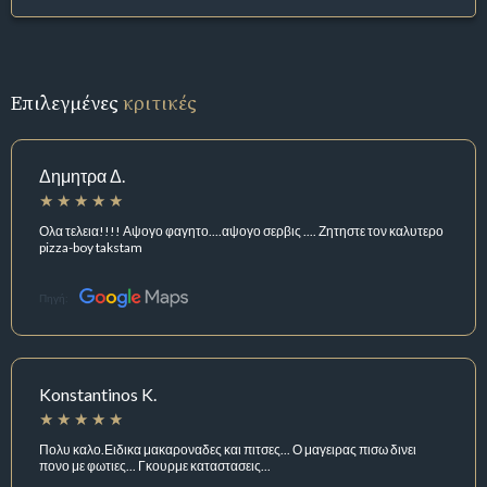
Επιλεγμένες
κριτικές
Δημητρα Δ.
Ολα τελεια!!!! Αψογο φαγητο....αψογο σερβις .... Ζητηστε τον καλυτερο
pizza-boy takstam
Πηγή:
Konstantinos K.
Πολυ καλο.Ειδικα μακαροναδες και πιτσες... Ο μαγειρας πισω δινει
πονο με φωτιες... Γκουρμε καταστασεις...