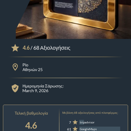
4.6
/ 68 Αξιολογήσεις
Ρίο
Αθηνών 25
Ημερομηνία Σάρωσης:
March 9, 2026
Τελική βαθμολογία
Με βάση 68 αξιολογήσεις από πλατφόρμες:
4.6
7
tripadvisor
61
GoogleMaps