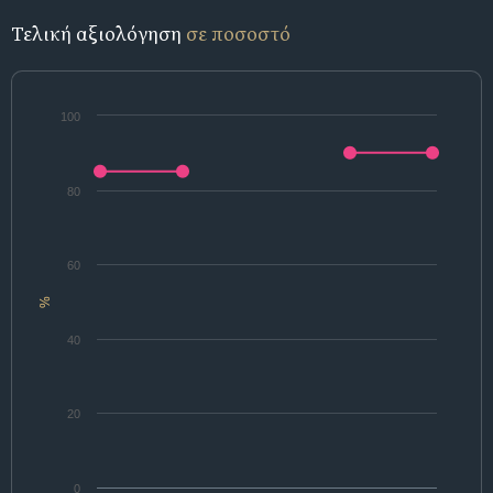
Τελική αξιολόγηση
σε ποσοστό
100
80
60
%
40
20
0