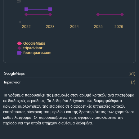
20
0
2022
2023
2024
2025
2026
GoogleMaps
tripadvisor
foursquare.com
GoogleMaps
(61)
tripadvisor
(7)
Το γράφημα παρουσιάζει τις μεταβολές στον αριθμό κριτικών ανά πλατφόρμα
σε διαδοχικές περιόδους. Τα δεδομένα δείχνουν πώς διαμορφώθηκε ο
αριθμός αξιολογήσεων της εταιρείας σε διαφορετικές υπηρεσίες κριτικών,
επιτρέποντας σύγκριση του μεριδίου και της δραστηριότητας των χρηστών σε
κάθε πλατφόρμα. Οι παρουσιαζόμενες τιμές αφορούν αποκλειστικά την
περίοδο για την οποία υπήρχαν διαθέσιμα δεδομένα.