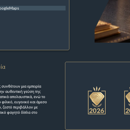
oogleMaps
εία
 συνθέτουν μια εμπειρία
την αυθεντική γεύση της
ατικά απολαυστικά, ενώ το
 φιλικό, ευγενικό και άμεσο
, ζεστό περιβάλλον με
τικό φαγητό δίπλα στο