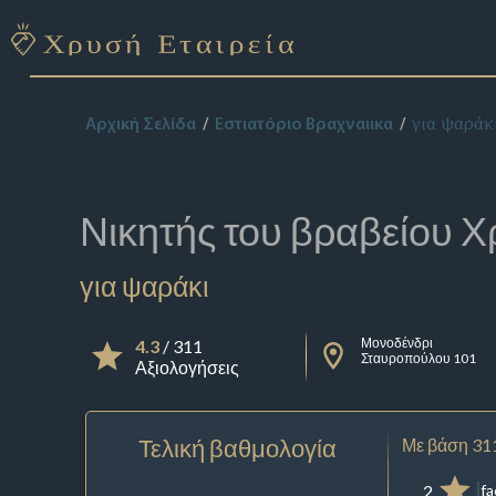
για ψαράκ
Αρχική Σελίδα
Εστιατόριο Βραχναιικα
Νικητής του βραβείου
Χ
για ψαράκι
Μονοδένδρι
4.3
/ 311
Σταυροπούλου 101
Αξιολογήσεις
Τελική βαθμολογία
Με βάση 31
2
f