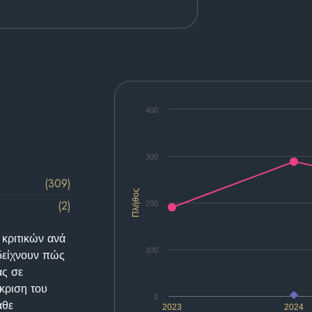
400
300
(309)
Πλήθος
(2)
200
 κριτικών ανά
100
δείχνουν πώς
ας σε
κριση του
0
άθε
2023
2024