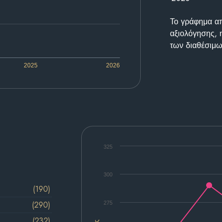
Το γράφημα απε
αξιολόγησης, 
των διαθέσιμω
2025
2026
325
300
(190)
(290)
275
(232)