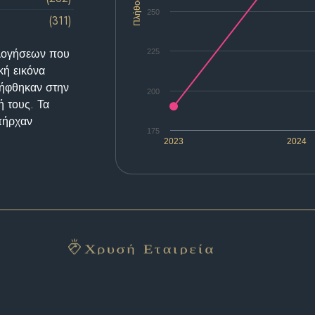
Πλήθος
250
(311)
ολογήσεων που
225
κή εικόνα
λήφθηκαν στην
200
ή τους. Τα
υπήρχαν
175
2023
2024