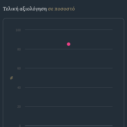
Τελική αξιολόγηση
σε ποσοστό
100
80
60
%
40
20
0