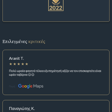
Επιλεγμένες
κριτικές
Aranit T.
Πολύ ωραία φαγητά τέλεια εξυπηρέτησή αξίζει να τον επισκεφτείτε είναι
ωρέο ταβέρνα 😑😑
Πηγή:
Παναγιώτης Κ.