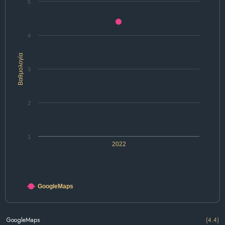
5
4
Βαθμολογία
3
2
1
2022
GoogleMaps
GoogleMaps
(4.4)