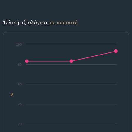
Τελική αξιολόγηση
σε ποσοστό
100
80
60
%
40
20