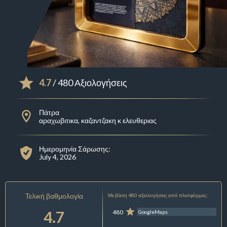
4.7
/ 480 Αξιολογήσεις
Πάτρα
αραχωβιτικα, καζαντζακη κ ελευθεριας
Ημερομηνία Σάρωσης:
July 4, 2026
Τελική βαθμολογία
Με βάση 480 αξιολογήσεις από πλατφόρμες:
4.7
480
GoogleMaps