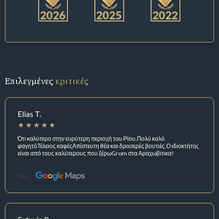
Επιλεγμένες
κριτικές
Elias T.
Ότι καλύτερο στην ευρύτερη περιοχή του Ρίου.Πολύ καλό
φαγητόΤέλειος καφέςΑπίστευτη θέα και δροσερές βουτιές.Ο ιδιοκτήτης
είναι από τους καλύτερους που ξέρωGrom στα Αραχωβιτικα!
Πηγή: