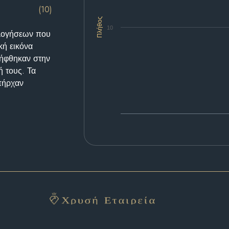
(10)
Πλήθος
10
ολογήσεων που
κή εικόνα
λήφθηκαν στην
ή τους. Τα
υπήρχαν