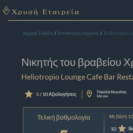
Heliotropio L
Αρχική Σελίδα
Εστιατόριο Λεχαινα
Νικητής του βραβείου
Χ
Heliotropio Lounge Cafe Bar Rest
Παραλία Μυρσίνης
5
/ 10 Αξιολογήσεις
Mirsíni
Τελική βαθμολογία
Με βάση 10
10
f