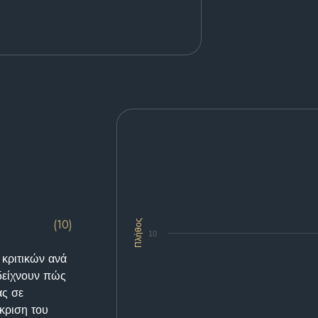
(10)
Πλήθος
10
 κριτικών ανά
δείχνουν πώς
ας σε
κριση του