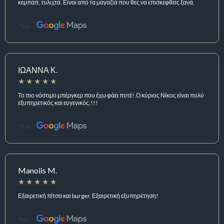
κεμπάπ, τυλιχτά. Είναι από τα μαγαζιά που θες να επισκεφθείς ξανά.
Πηγή:
ΙΩΑΝΝΑ Κ.
Το πιο νόστιμο μπέργκερ που έχω φάει ποτέ!.Ο κύριος Νίκος είναι πολύ
εξυπηρετικός και ευγενικός.!!!
Πηγή:
Manolis M.
Εξαιρετική πίτσα και burger. Εξαιρετική εξυπηρέτηση!
Πηγή: