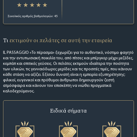
Συνολικός αριθμός βαθμολογιών: 45
Τι
εκτιμούν οι πελάτες σε αυτή την εταιρεία
IL PASSAGGIO «Το πέρασμα» ξεχωρίζει για το αυθεντικό, νόστιμο φαγητό
και την εντυπωσιακή ποικιλία του, από πίτσες και μπέργκερ μέχρι μεζέδες,
κεμπάπ και σπιτικές γεύσεις. Οι πελάτες εκτιμούν ιδιαίτερα την ποιότητα
των υλικών, τις γενναιόδωρες μερίδες και τις προσιτές τιμές, που κάνουν
κάθε στάση να αξίζει. Εξίσου δυνατή είναι η εμπειρία εξυπηρέτησης:
φιλικοί, ευγενικοί και πρόθυμοι άνθρωποι δημιουργούν ζεστή
ατμόσφαιρα και κάνουν τον επισκέπτη να νιώθει πραγματικά
καλοδεχούμενος.
Ειδικά σήματα