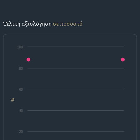
Τελική αξιολόγηση
σε ποσοστό
100
80
60
%
40
20