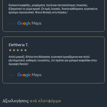
Εκλεκτοί καφέδες, ροφήματα, ποτά και πεντανόστιμες ποικιλίες.
Εξαιρετικό το χύμα κρασί. Οι τιμές λογικές. Άνετα καθίσματα, ευγενικό κι
έμπειρο προσωπικό. Φουλ θετικές εντυπώσεις!
Πηγή:
Eleftheria T.
Απλό μαγαζί, δίπλα στη θάλασσα, ευγενικοί εργαζόμενοι και πολύ
εξυπηρετικοί, καθαρές τουαλέτες..ότι πρέπει για χαλαρό καφεδάκι στην
όμορφη Άκολη!
Πηγή:
Αξιολογήσεις
ανά πλατφόρμα