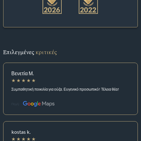
Επιλεγμένες
κριτικές
Βενετία Μ.
Συμπαθητική ποικιλία για ούζα. Ευγενικό προσωπικό! Τέλεια θέα!
Πηγή:
kostas k.