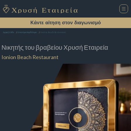
Κάντε αίτηση στον διαγωνισμό
Ionion Beach Restaurant
Αρχική Σελίδα
Εστιατόριο Βαρθολομιο
Νικητής του βραβείου
Χρυσή Εταιρεία
Ionion Beach Restaurant