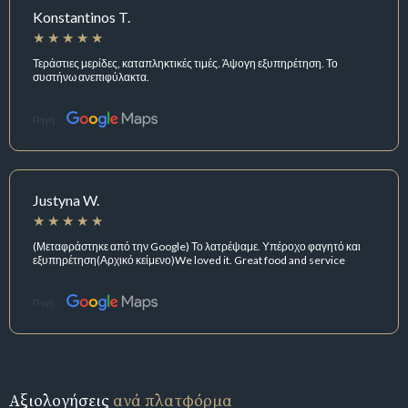
Konstantinos T.
Τεράστιες μερίδες, καταπληκτικές τιμές. Άψογη εξυπηρέτηση. Το
συστήνω ανεπιφύλακτα.
Πηγή:
Justyna W.
(Μεταφράστηκε από την Google) Το λατρέψαμε. Υπέροχο φαγητό και
εξυπηρέτηση(Αρχικό κείμενο)We loved it. Great food and service
Πηγή:
Αξιολογήσεις
ανά πλατφόρμα