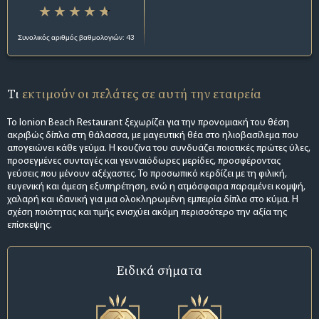
Συνολικός αριθμός βαθμολογιών: 43
Τι
εκτιμούν οι πελάτες σε αυτή την εταιρεία
Το Ionion Beach Restaurant ξεχωρίζει για την προνομιακή του θέση
ακριβώς δίπλα στη θάλασσα, με μαγευτική θέα στο ηλιοβασίλεμα που
απογειώνει κάθε γεύμα. Η κουζίνα του συνδυάζει ποιοτικές πρώτες ύλες,
προσεγμένες συνταγές και γενναιόδωρες μερίδες, προσφέροντας
γεύσεις που μένουν αξέχαστες. Το προσωπικό κερδίζει με τη φιλική,
ευγενική και άμεση εξυπηρέτηση, ενώ η ατμόσφαιρα παραμένει κομψή,
χαλαρή και ιδανική για μια ολοκληρωμένη εμπειρία δίπλα στο κύμα. Η
σχέση ποιότητας και τιμής ενισχύει ακόμη περισσότερο την αξία της
επίσκεψης.
Ειδικά σήματα