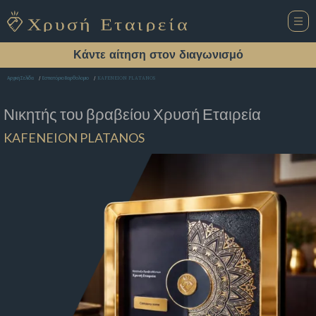
Κάντε αίτηση στον διαγωνισμό
KAFENEION PLATANOS
Αρχική Σελίδα
Εστιατόριο Βαρθολομιο
Νικητής του βραβείου
Χρυσή Εταιρεία
KAFENEION PLATANOS