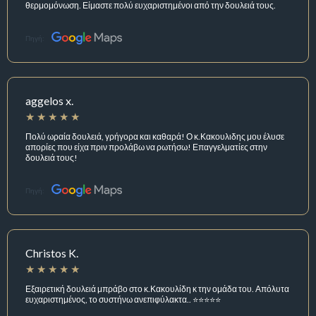
θερμομόνωση. Είμαστε πολύ ευχαριστημένοι από την δουλειά τους.
Πηγή:
aggelos x.
Πολύ ωραία δουλειά, γρήγορα και καθαρά! Ο κ.Κακουλιδης μου έλυσε
απορίες που είχα πριν προλάβω να ρωτήσω! Επαγγελματίες στην
δουλειά τους!
Πηγή:
Christos K.
Εξαιρετική δουλειά μπράβο στο κ.Κακουλίδη κ την ομάδα του. Απόλυτα
ευχαριστημένος, το συστήνω ανεπιφύλακτα.. ⭐️⭐️⭐️⭐️⭐️