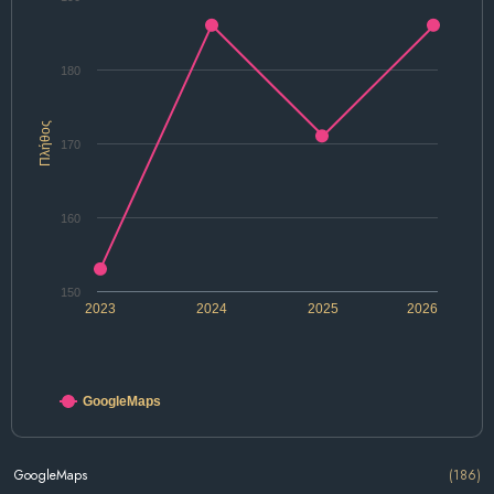
180
Πλήθος
170
160
150
2023
2024
2025
2026
GoogleMaps
GoogleMaps
(186)