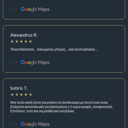
Πηγή:
Alexandros R.
Τέλεια θάλασσα... παγωμένες μπύρες... καυτά σουβλάκια....
Πηγή:
Sotiris T.
Μια πολύ καλή λύση για μπάνιο σε συνδυασμο με ποτό ή και σνακ.
Ελάχιστη κατανάλωση για ξαπλώστρα 2 5 ευρώ (καφές, αναψυκτικό).
Επιπλέον, τοστ και συμπαθητικό σουβλάκι.
Πηγή: