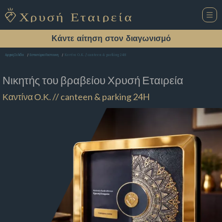
Κάντε αίτηση στον διαγωνισμό
Καντίνα Ο.Κ. // canteen & parking 24H
Αρχική Σελίδα
Εστιατόριο Γαστουνη
Νικητής του βραβείου
Χρυσή Εταιρεία
Καντίνα Ο.Κ. // canteen & parking 24H