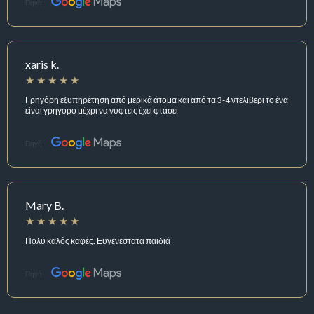
Πηγή:
xaris k.
Γρηγόρη εξυπηρέτηση από μερικά άτομα και από τα 3-4 ντελιβερι το ένα
είναι γρήγορο μέχρι να νυφτεις έχει φτάσει
Πηγή:
Mary B.
Πολύ καλός καφές. Ευγενεστατα παιδιά
Πηγή: