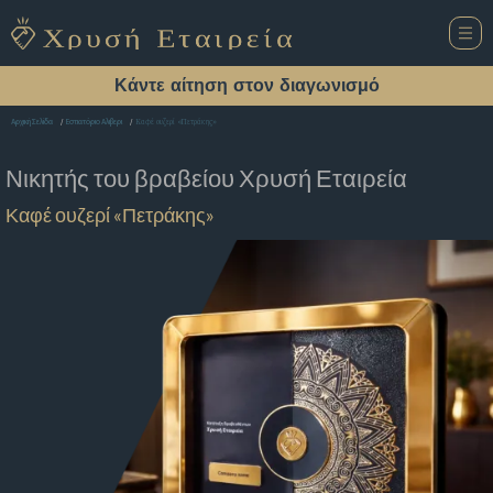
Κάντε αίτηση στον διαγωνισμό
Καφέ ουζερί «Πετράκης»
Αρχική Σελίδα
Εστιατόριο Αλιβερι
Νικητής του βραβείου
Χρυσή Εταιρεία
Καφέ ουζερί «Πετράκης»