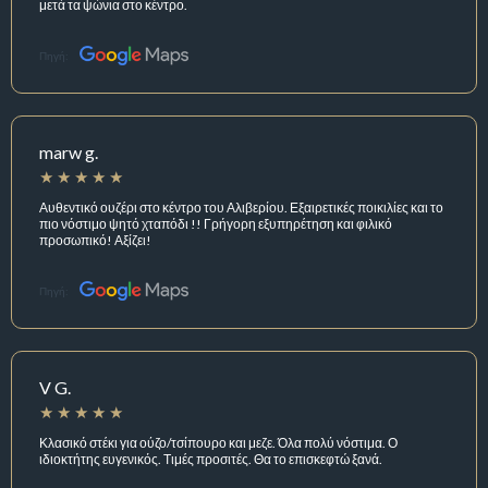
μετά τα ψώνια στο κέντρο.
Πηγή:
marw g.
Αυθεντικό ουζέρι στο κέντρο του Αλιβερίου. Εξαιρετικές ποικιλίες και το
πιο νόστιμο ψητό χταπόδι !! Γρήγορη εξυπηρέτηση και φιλικό
προσωπικό! Αξίζει!
Πηγή:
V G.
Κλασικό στέκι για ούζο/τσίπουρο και μεζε. Όλα πολύ νόστιμα. Ο
ιδιοκτήτης ευγενικός. Τιμές προσιτές. Θα το επισκεφτώ ξανά.