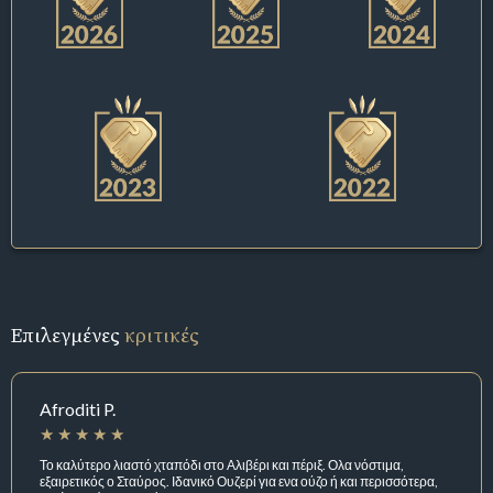
Επιλεγμένες
κριτικές
Afroditi P.
Το καλύτερο λιαστό χταπόδι στο Αλιβέρι και πέριξ. Ολα νόστιμα,
εξαιρετικός ο Σταύρος. Ιδανικό Ουζερί για ενα ούζο ή και περισσότερα,