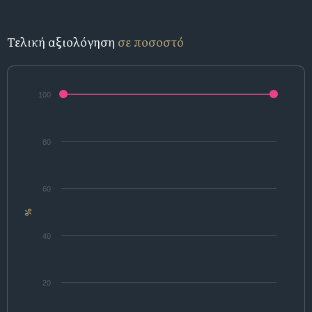
Τελική αξιολόγηση
σε ποσοστό
100
80
60
%
40
20