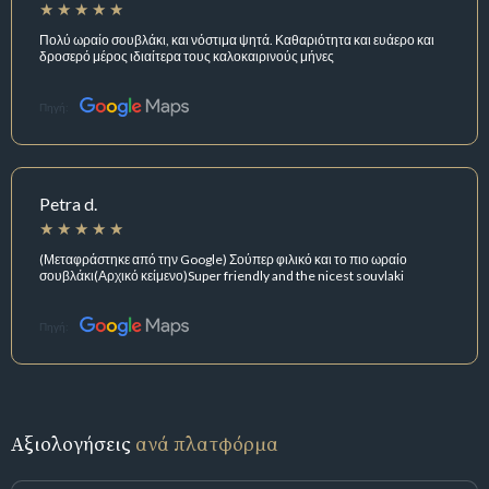
Πολύ ωραίο σουβλάκι, και νόστιμα ψητά. Καθαριότητα και ευάερο και
δροσερό μέρος ιδιαίτερα τους καλοκαιρινούς μήνες
Πηγή:
Petra d.
(Μεταφράστηκε από την Google) Σούπερ φιλικό και το πιο ωραίο
σουβλάκι(Αρχικό κείμενο)Super friendly and the nicest souvlaki
Πηγή:
Αξιολογήσεις
ανά πλατφόρμα