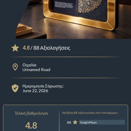
4.8
/ 88 Αξιολογήσεις
Οιχαλία
Unnamed Road
Ημερομηνία Σάρωσης:
June 22, 2026
Τελική βαθμολογία
Με βάση 88 αξιολογήσεις από πλατφόρμες:
4.8
88
GoogleMaps