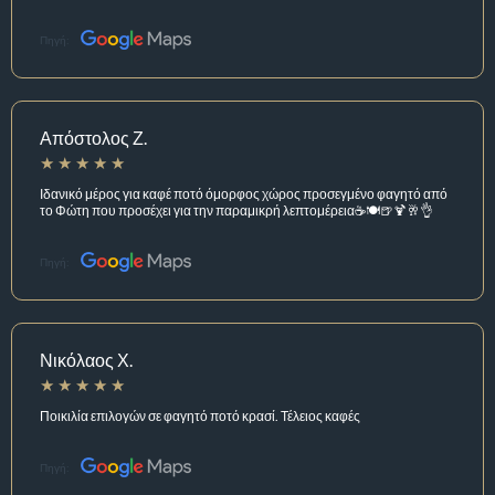
Πηγή:
Απόστολος Ζ.
Ιδανικό μέρος για καφέ ποτό όμορφος χώρος προσεγμένο φαγητό από
το Φώτη που προσέχει για την παραμικρή λεπτομέρεια☕🍽️🍺🍹🥂👌
Πηγή:
Νικόλαος Χ.
Ποικιλία επιλογών σε φαγητό ποτό κρασί. Τέλειος καφές
Πηγή: