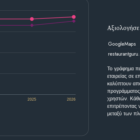
Αξιολογήσε
GoogleMaps
restaurantguru
Το γράφημα π
εταιρείας σε 
καλύπτουν απο
προγράμματος 
χρηστών. Κάθε
2025
2026
επιτρέποντας 
μεταξύ των π