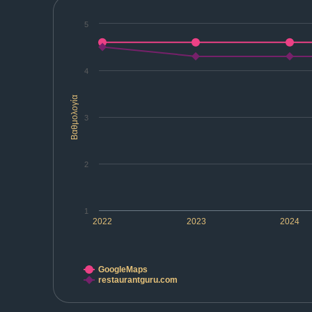
5
4
Βαθμολογία
3
2
1
2022
2023
2024
GoogleMaps
restaurantguru.com