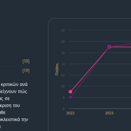
20
18
16
(19)
14
Πλήθος
(19)
12
 κριτικών ανά
10
δείχνουν πώς
ας σε
8
κριση του
6
άθε
2022
2023
κλειστικά την
.