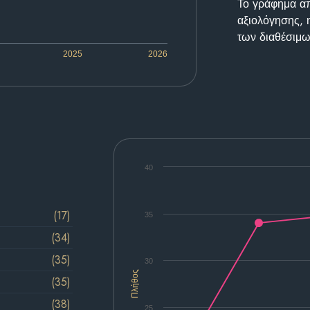
Το γράφημα απε
αξιολόγησης, 
των διαθέσιμω
2025
2026
40
(17)
35
(34)
(35)
30
Πλήθος
(35)
(38)
25