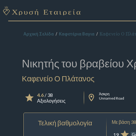
Καφενείο Ο Πλά
Αρχική Σελίδα
Καφετέρια Βαγια
Νικητής του βραβείου
Χ
Καφενείο Ο Πλάτανος
Άσκρη
4.6
/ 38
Unnamed Road
Αξιολογήσεις
Τελική βαθμολογία
Με βάση 38
19
G