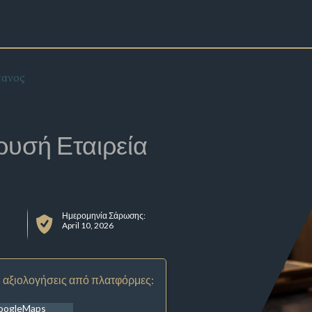
τανος
ρυσή Εταιρεία
Ημερομηνία Σάρωσης:
April 10, 2026
 αξιολογήσεις από πλατφόρμες:
oogleMaps