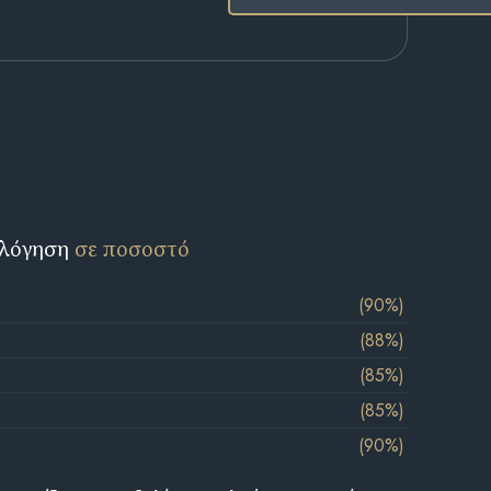
ολόγηση
σε ποσοστό
(90%)
(88%)
(85%)
(85%)
(90%)