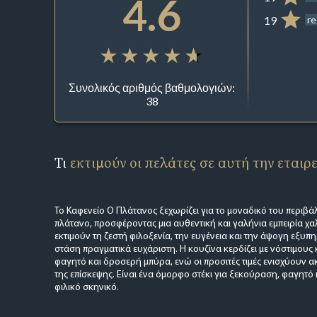
4.6
19
re
Συνολικός αριθμός βαθμολογιών:
38
Τι
εκτιμούν οι πελάτες σε αυτή την εταιρ
Το Καφενείο Ο Πλάτανος ξεχωρίζει για το μοναδικό του περιβά
πλάτανο, προσφέροντας μια αυθεντική και γαλήνια εμπειρία χα
εκτιμούν τη ζεστή φιλοξενία, την ευγένεια και την άψογη εξυ
στάση πραγματικά ευχάριστη. Η κουζίνα κερδίζει με νόστιμους
φαγητό και δροσερή μπύρα, ενώ οι προσιτές τιμές ενισχύουν α
της επίσκεψης. Είναι ένα όμορφο στέκι για ξεκούραση, φαγητό 
φιλικό σκηνικό.