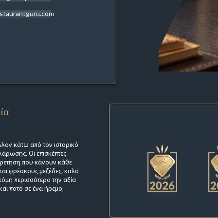
staurantguru.com
εία
λλον κάτω από τον ιστορικό
λάρωσης. Οι επισκέπτες
πηρέτηση που κάνουν κάθε
 και φρέσκους μεζέδες, καλό
κόμη περισσότερο την αξία
και ποτό σε ένα ήρεμο,