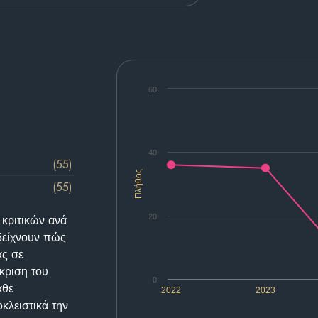
60
40
(55)
Πλήθος
(55)
20
 κριτικών ανά
δείχνουν πώς
ας σε
κριση του
0
άθε
2022
2023
κλειστικά την