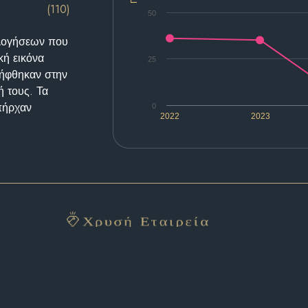
(110)
50
ολογήσεων που
κή εικόνα
25
λήφθηκαν στην
ή τους. Τα
υπήρχαν
0
2022
2023