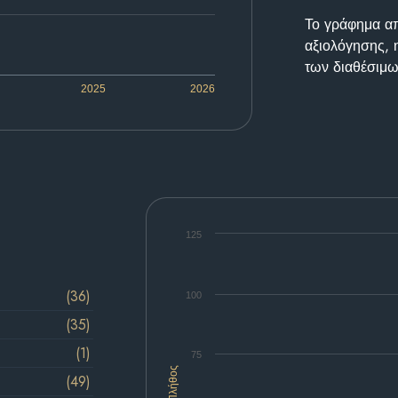
Το γράφημα απε
αξιολόγησης, 
των διαθέσιμω
2025
2026
125
(36)
100
(35)
(1)
75
Πλήθος
(49)