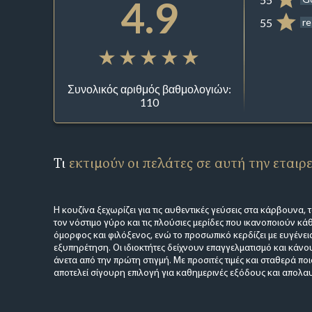
4.9
55
re
Συνολικός αριθμός βαθμολογιών:
110
Τι
εκτιμούν οι πελάτες σε αυτή την εταιρ
Η κουζίνα ξεχωρίζει για τις αυθεντικές γεύσεις στα κάρβουνα,
τον νόστιμο γύρο και τις πλούσιες μερίδες που ικανοποιούν κά
όμορφος και φιλόξενος, ενώ το προσωπικό κερδίζει με ευγένει
εξυπηρέτηση. Οι ιδιοκτήτες δείχνουν επαγγελματισμό και κάνου
άνετα από την πρώτη στιγμή. Με προσιτές τιμές και σταθερά πο
αποτελεί σίγουρη επιλογή για καθημερινές εξόδους και απολα