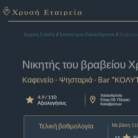
Καφενεί
Αρχική Σελίδα
Εστιατόριο Χαλανδριτσα
Νικητής του βραβείου
Χ
Καφενείο - Ψησταριά - Bar "ΚΟΛ
Χαλανδρίτσα
4.9
/ 110
Επαρ.Οδ. Πάτρας-
Αξιολογήσεις
Καλαβρύτων
Τελική βαθμολογία
Με βάση 11
55
G