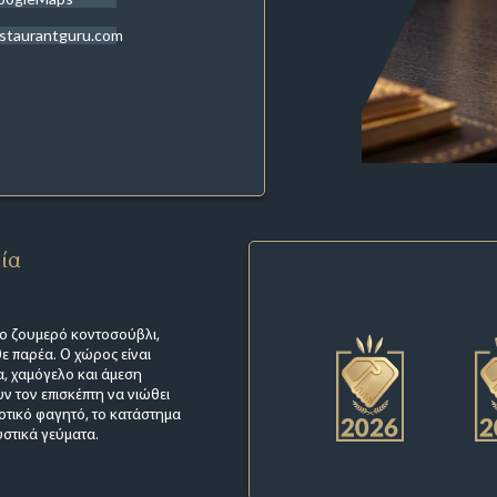
staurantguru.com
εία
 το ζουμερό κοντοσούβλι,
θε παρέα. Ο χώρος είναι
α, χαμόγελο και άμεση
ν τον επισκέπτη να νιώθει
ιοτικό φαγητό, το κατάστημα
υστικά γεύματα.