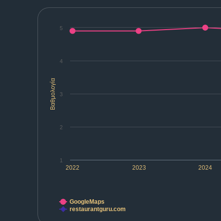
5
4
Βαθμολογία
3
2
1
2022
2023
2024
GoogleMaps
restaurantguru.com