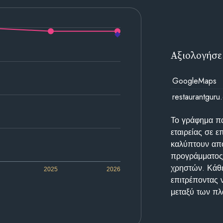
Αξιολογήσε
GoogleMaps
restaurantguru
Το γράφημα π
εταιρείας σε 
καλύπτουν απο
προγράμματος 
χρηστών. Κάθε
2025
2026
επιτρέποντας 
μεταξύ των π