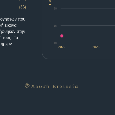
(33)
20
ολογήσεων που
κή εικόνα
15
λήφθηκαν στην
ή τους. Τα
υπήρχαν
10
2022
2023