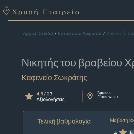
Καφενείο Σ
Αρχική Σελίδα
Εστιατόριο Άμφισσα
Νικητής του βραβείου
Χ
Καφενείο Σωκράτης
Άμφισσα
4.8
/ 33
Γάτου 16-20
Αξιολογήσεις
Τελική βαθμολογία
Με βάση 33
4
f