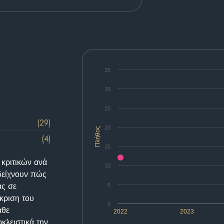
35
30
25
(29)
20
Πλήθος
(4)
15
 κριτικών ανά
10
δείχνουν πώς
ας σε
5
κριση του
0
άθε
2022
2023
κλειστικά την