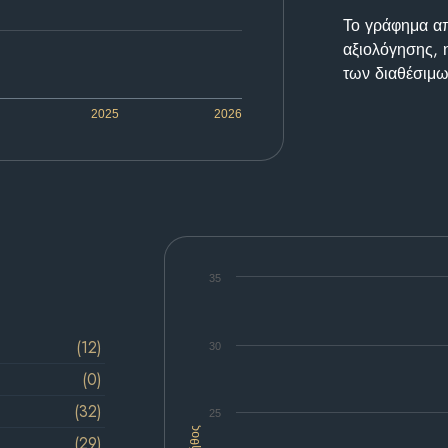
Το γράφημα απε
αξιολόγησης, 
των διαθέσιμω
2025
2026
35
(12)
30
(0)
(32)
25
Πλήθος
(29)