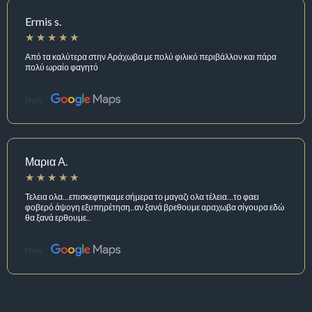
Ermis s.
Από τα καλύτερα στην Αράχωβα με πολύ φιλικό περιβάλλον και πάρα
πολύ ωραίο φαγητό
Πηγή:
Μαρια Α.
Τελεια ολα...επισκεφτηκαμε σήμερα το μαγαζι ολα τέλεια...το φαει
φοβερό άψογη εξυπηρέτηση..αν ξανά βρεθουμε αραχωβα σίγουρα εδώ
θα ξανά ερθουμε..
Πηγή: