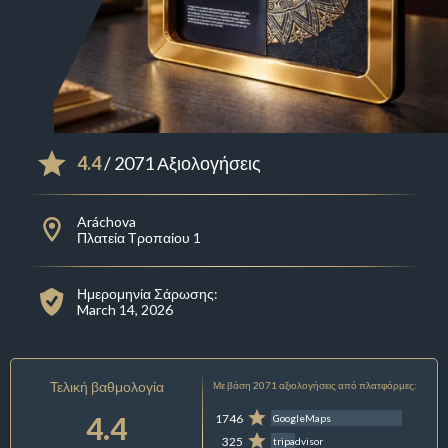
4.4
/ 2071 Αξιολογήσεις
Aráchova
Πλατεία Τροπαίου 1
Ημερομηνία Σάρωσης:
March 14, 2026
Τελική βαθμολογία
Με βάση 2071 αξιολογήσεις από πλατφόρμες:
4.4
1746
GoogleMaps
325
tripadvisor