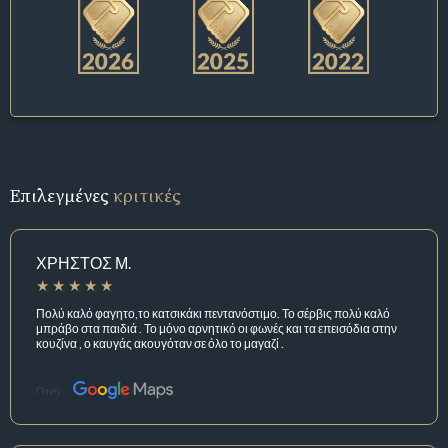
Επιλεγμένες
κριτικές
ΧΡΗΣΤΟΣ Μ.
Πολύ καλό φαγητο,το κατσικάκι πεντανόστιμο. Το σέρβις πολύ καλό
μπράβο στα παιδιά . Το μόνο αρνητικό οι φωνές και τα επεισόδια στην
κουζίνα , ο καυγάς ακουγόταν σε όλο το μαγαζί .
Πηγή: