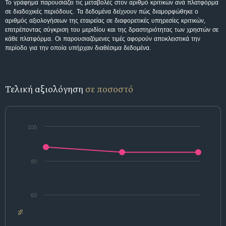
Το γράφημα παρουσιάζει τις μεταβολές στον αριθμό κριτικών ανά πλατφόρμα
σε διαδοχικές περιόδους. Τα δεδομένα δείχνουν πώς διαμορφώθηκε ο
αριθμός αξιολογήσεων της εταιρείας σε διαφορετικές υπηρεσίες κριτικών,
επιτρέποντας σύγκριση του μεριδίου και της δραστηριότητας των χρηστών σε
κάθε πλατφόρμα. Οι παρουσιαζόμενες τιμές αφορούν αποκλειστικά την
περίοδο για την οποία υπήρχαν διαθέσιμα δεδομένα.
Τελική αξιολόγηση
σε ποσοστό
100
80
60
%