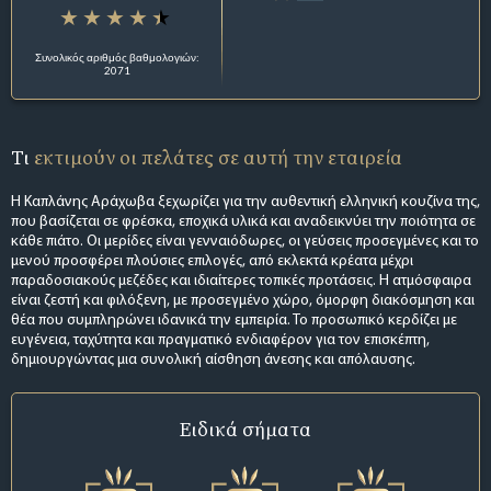
Συνολικός αριθμός βαθμολογιών:
2071
Τι
εκτιμούν οι πελάτες σε αυτή την εταιρεία
Η Καπλάνης Αράχωβα ξεχωρίζει για την αυθεντική ελληνική κουζίνα της,
που βασίζεται σε φρέσκα, εποχικά υλικά και αναδεικνύει την ποιότητα σε
κάθε πιάτο. Οι μερίδες είναι γενναιόδωρες, οι γεύσεις προσεγμένες και το
μενού προσφέρει πλούσιες επιλογές, από εκλεκτά κρέατα μέχρι
παραδοσιακούς μεζέδες και ιδιαίτερες τοπικές προτάσεις. Η ατμόσφαιρα
είναι ζεστή και φιλόξενη, με προσεγμένο χώρο, όμορφη διακόσμηση και
θέα που συμπληρώνει ιδανικά την εμπειρία. Το προσωπικό κερδίζει με
ευγένεια, ταχύτητα και πραγματικό ενδιαφέρον για τον επισκέπτη,
δημιουργώντας μια συνολική αίσθηση άνεσης και απόλαυσης.
Ειδικά σήματα