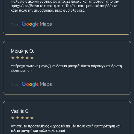
Πολύ ποιοτικό και νόστιμο φαγητό. Σε πολύ μικρή απόσταση από την
αραχωβα αξίζει να το επισκεφτείτε! Το τζάκι και η μουσική ανεβάζουν
κατά πολύ την ατμόσφαιρα, τιμές φυσιολογικές.
Πηγή:
Μιχαλης Ο.
Υπέροχο φωτεινο μαγαζί με νόστιμα φαγητά, άνετο πάρκινγκ και άριστη
εξυπηρέτηση.
Πηγή:
Vasilis G.
Απίστευτα προσεγμένος χώρος τέλεια θέα πολύ καλή εξυπηρέτηση και
τέλειο φαγητό και πολύ καλό κρασί