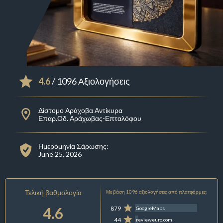
4.6
/ 1096 Αξιολογήσεις
Δίστομο Αράχοβα Αντίκυρα
Επαρ.Οδ. Αράχωβας-Επταλόφου
Ημερομηνία Σάρωσης:
June 25, 2026
Τελική βαθμολογία
Με βάση 1096 αξιολογήσεις από πλατφόρμες:
4.6
879
GoogleMaps
44
revieweuro.com