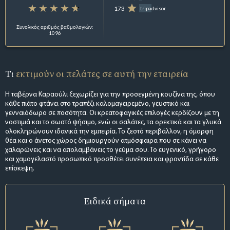
173
tripadvisor
Συνολικός αριθμός βαθμολογιών:
1096
Τι
εκτιμούν οι πελάτες σε αυτή την εταιρεία
Η ταβέρνα Καραούλι ξεχωρίζει για την προσεγμένη κουζίνα της, όπου
κάθε πιάτο φτάνει στο τραπέζι καλομαγειρεμένο, γευστικό και
γενναιόδωρο σε ποσότητα. Οι κρεατοφαγικές επιλογές κερδίζουν με τη
νοστιμιά και το σωστό ψήσιμο, ενώ οι σαλάτες, τα ορεκτικά και τα γλυκά
ολοκληρώνουν ιδανικά την εμπειρία. Το ζεστό περιβάλλον, η όμορφη
θέα και ο άνετος χώρος δημιουργούν ατμόσφαιρα που σε κάνει να
χαλαρώνεις και να απολαμβάνεις το γεύμα σου. Το ευγενικό, γρήγορο
και χαμογελαστό προσωπικό προσθέτει συνέπεια και φροντίδα σε κάθε
επίσκεψη.
Ειδικά σήματα