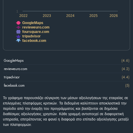
1
2022
2023
2024
2025
2026
GoogleMaps
revieweuro.com
foursquare.com
tripadvisor
facebook.com
GoogleMaps
(4.6)
revieweuro.com
(4.2)
tripadvisor
(4.4)
facebook.com
(5)
Το γράφημα παρουσιάζει σύγκριση των μέσων αξιολογήσεων της εταιρείας σε
επιλεγμένες πλατφόρμες κριτικών. Τα δεδομένα καλύπτουν αποκλειστικά την
περίοδο από την έναρξη του προγράμματος και βασίζονται σε δημόσια
διαθέσιμες αξιολογήσεις χρηστών. Κάθε γραμμή αντιστοιχεί σε διαφορετική
υπηρεσία, επιτρέποντας να φανεί η διαφορά στο επίπεδο αξιολόγησης μεταξύ
των πλατφορμών.