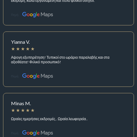
εκδρομή, καλά οργανωμένη και πολύ φιλικοί οδηγοί.
Πηγή:
Yianna V.
Αψογη εξυπηρέτηση! Τυπικοί στο ωράριο παραλαβής και στα
αξιοθέατα! Φιλικό προσωπικό!
Πηγή:
Minas M.
Ωραίες ημερήσιες εκδρομές.. Ωραία λεωφορεία..
Πηγή: