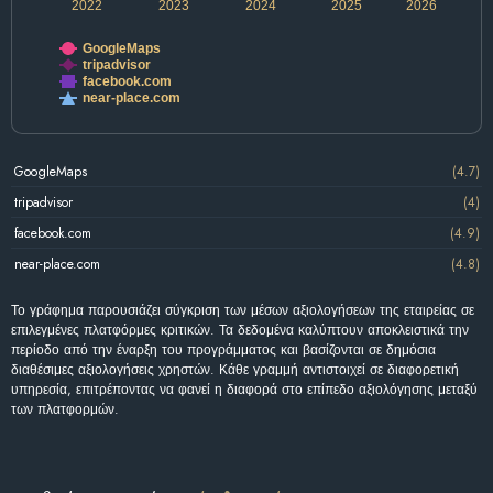
2022
2023
2024
2025
2026
GoogleMaps
tripadvisor
facebook.com
near-place.com
GoogleMaps
(4.7)
tripadvisor
(4)
facebook.com
(4.9)
near-place.com
(4.8)
Το γράφημα παρουσιάζει σύγκριση των μέσων αξιολογήσεων της εταιρείας σε
επιλεγμένες πλατφόρμες κριτικών. Τα δεδομένα καλύπτουν αποκλειστικά την
περίοδο από την έναρξη του προγράμματος και βασίζονται σε δημόσια
διαθέσιμες αξιολογήσεις χρηστών. Κάθε γραμμή αντιστοιχεί σε διαφορετική
υπηρεσία, επιτρέποντας να φανεί η διαφορά στο επίπεδο αξιολόγησης μεταξύ
των πλατφορμών.