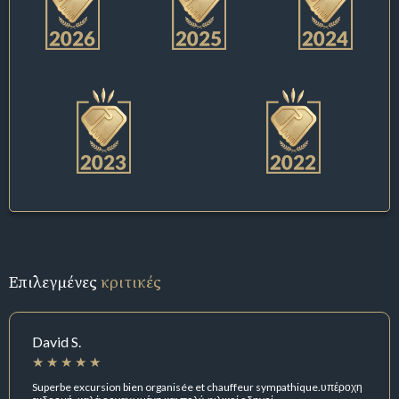
Επιλεγμένες
κριτικές
David S.
Superbe excursion bien organisée et chauffeur sympathique.υπέροχη