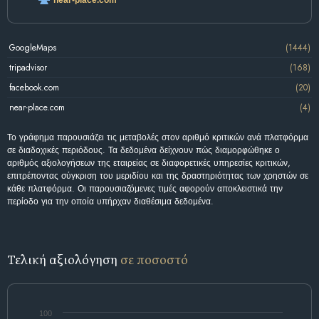
near-place.com
GoogleMaps
(1444)
tripadvisor
(168)
facebook.com
(20)
near-place.com
(4)
Το γράφημα παρουσιάζει τις μεταβολές στον αριθμό κριτικών ανά πλατφόρμα
σε διαδοχικές περιόδους. Τα δεδομένα δείχνουν πώς διαμορφώθηκε ο
αριθμός αξιολογήσεων της εταιρείας σε διαφορετικές υπηρεσίες κριτικών,
επιτρέποντας σύγκριση του μεριδίου και της δραστηριότητας των χρηστών σε
κάθε πλατφόρμα. Οι παρουσιαζόμενες τιμές αφορούν αποκλειστικά την
περίοδο για την οποία υπήρχαν διαθέσιμα δεδομένα.
Τελική αξιολόγηση
σε ποσοστό
100