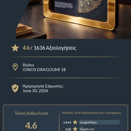
4.6
/ 1636 Αξιολογήσεις
Ródos
IONOS DRAGOUMI 18
Ημερομηνία Σάρωσης:
June 30, 2026
Τελική βαθμολογία
Με βάση 1636 αξιολογήσεις από πλατφόρμες:
4.6
1444
GoogleMaps
168
tripadvisor