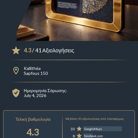
4.3
/ 41 Αξιολογήσεις
Kallithéa
Sapfous 150
Ημερομηνία Σάρωσης:
July 4, 2026
Τελική βαθμολογία
Με βάση 41 αξιολογήσεις από πλατφόρμες:
4.3
33
GoogleMaps
8
facebook.com