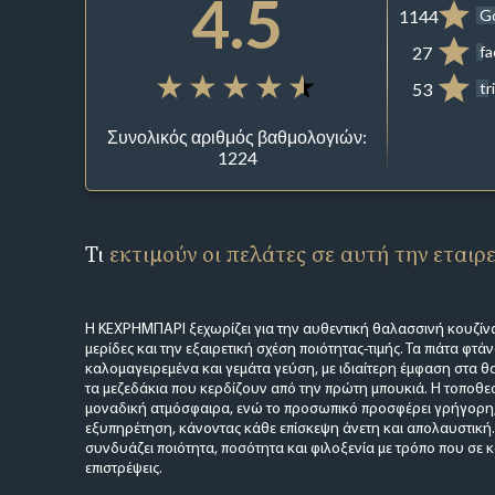
4.5
1144
G
27
f
53
tr
Συνολικός αριθμός βαθμολογιών:
1224
Τι
εκτιμούν οι πελάτες σε αυτή την εταιρ
Η ΚΕΧΡΗΜΠΑΡΙ ξεχωρίζει για την αυθεντική θαλασσινή κουζίνα
μερίδες και την εξαιρετική σχέση ποιότητας-τιμής. Τα πιάτα φτά
καλομαγειρεμένα και γεμάτα γεύση, με ιδιαίτερη έμφαση στα θ
τα μεζεδάκια που κερδίζουν από την πρώτη μπουκιά. Η τοποθεσ
μοναδική ατμόσφαιρα, ενώ το προσωπικό προσφέρει γρήγορη,
εξυπηρέτηση, κάνοντας κάθε επίσκεψη άνετη και απολαυστική. 
συνδυάζει ποιότητα, ποσότητα και φιλοξενία με τρόπο που σε κ
επιστρέψεις.