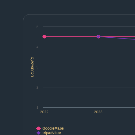
5
4
Βαθμολογία
3
2
1
2022
2023
GoogleMaps
tripadvisor