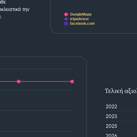
άθε
κλειστικά την
GoogleMaps
.
tripadvisor
facebook.com
Τελική αξι
2022
2023
2025
2026