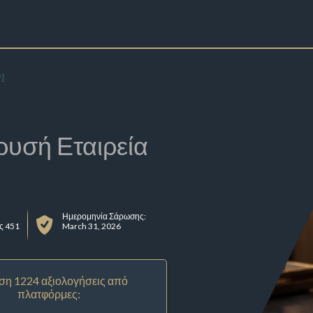
Ι
ρυσή Εταιρεία
Ημερομηνία Σάρωσης:
ς 451
March 31, 2026
ση 1224 αξιολογήσεις από
πλατφόρμες: