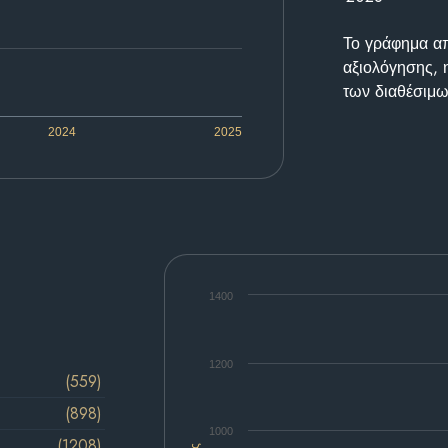
Το γράφημα απε
αξιολόγησης, 
των διαθέσιμω
2024
2025
1400
1200
(559)
(898)
1000
(1208)