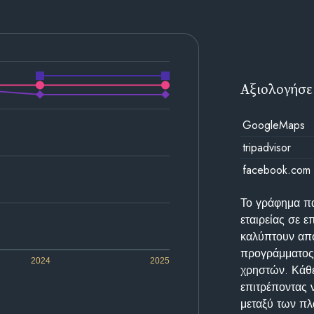
Αξιολογήσε
GoogleMaps
tripadvisor
facebook.com
Το γράφημα π
εταιρείας σε 
καλύπτουν απο
προγράμματος 
2024
2025
χρηστών. Κάθε
επιτρέποντας 
μεταξύ των π