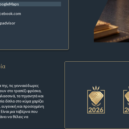
oogleMaps
acebook.com
ipadvisor
εία
 της, τις γενναιόδωρες
νουν στο τραπέζι φρέσκα,
αλασσινά, τα τηγανητά και
ία δίπλα στο κύμα χαρίζει
 ευγενική και προσεγμένη
Είναι μια ταβέρνα που
άνει να θέλεις να