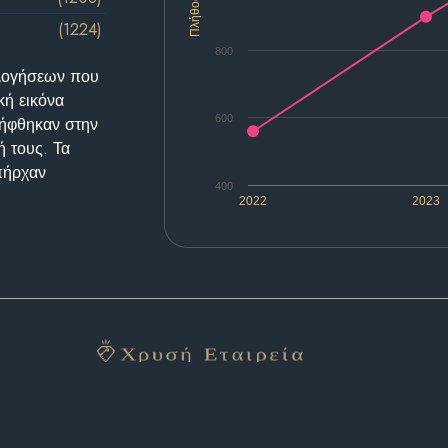
Πλήθος
(1224)
800
ολογήσεων που
κή εικόνα
600
λήφθηκαν στην
ή τους. Τα
υπήρχαν
400
2022
2023