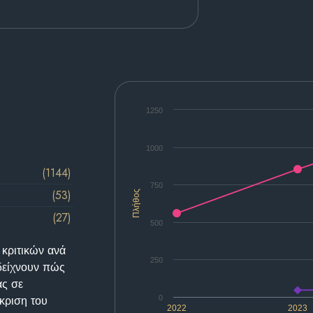
1250
1000
(1144)
750
(53)
Πλήθος
(27)
500
 κριτικών ανά
250
δείχνουν πώς
ας σε
κριση του
0
2022
2023