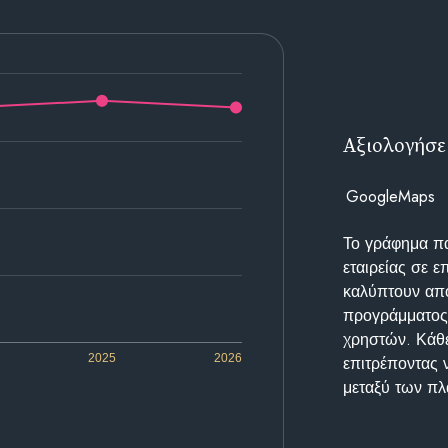
Αξιολογήσε
GoogleMaps
Το γράφημα π
εταιρείας σε 
καλύπτουν απο
προγράμματος 
χρηστών. Κάθε
2025
2026
επιτρέποντας 
μεταξύ των π