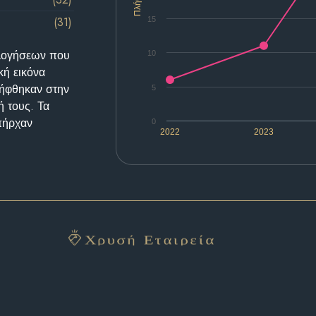
Πλήθος
(31)
15
ολογήσεων που
10
κή εικόνα
λήφθηκαν στην
5
ή τους. Τα
υπήρχαν
0
2022
2023