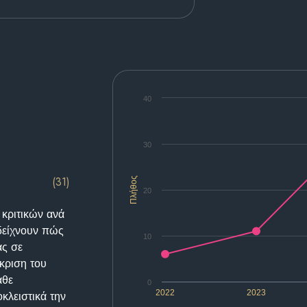
40
30
(31)
Πλήθος
20
 κριτικών ανά
δείχνουν πώς
10
ας σε
κριση του
άθε
0
2022
2023
κλειστικά την