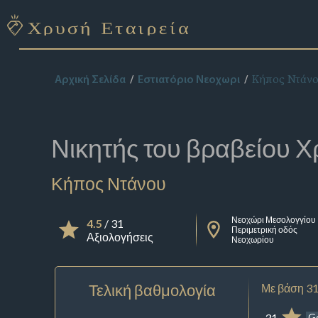
Κήπος Ντάν
Αρχική Σελίδα
Εστιατόριο Νεοχωρι
Νικητής του βραβείου
Χ
Κήπος Ντάνου
Νεοχώρι Μεσολογγίου
4.5
/ 31
Περιμετρική οδός
Αξιολογήσεις
Νεοχωρίου
Τελική βαθμολογία
Με βάση 31
31
G