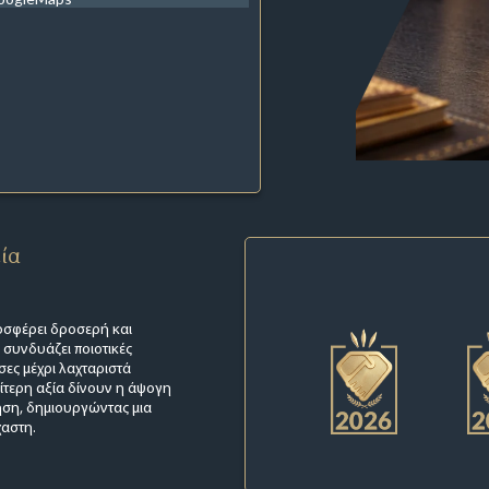
εία
οσφέρει δροσερή και
 συνδυάζει ποιοτικές
σες μέχρι λαχταριστά
αίτερη αξία δίνουν η άψογη
τηση, δημιουργώντας μια
χαστη.