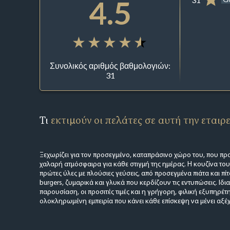
4.5
Συνολικός αριθμός βαθμολογιών:
31
Τι
εκτιμούν οι πελάτες σε αυτή την εταιρ
Ξεχωρίζει για τον προσεγμένο, καταπράσινο χώρο του, που πρ
χαλαρή ατμόσφαιρα για κάθε στιγμή της ημέρας. Η κουζίνα του
πρώτες ύλες με πλούσιες γεύσεις, από προσεγμένα πιάτα και πίτ
burgers, ζυμαρικά και γλυκά που κερδίζουν τις εντυπώσεις. Ιδι
παρουσίαση, οι προσιτές τιμές και η γρήγορη, φιλική εξυπηρέ
ολοκληρωμένη εμπειρία που κάνει κάθε επίσκεψη να μένει αξέ