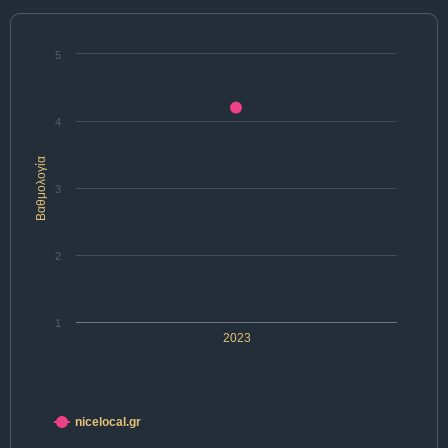
5
4
Βαθμολογία
3
2
1
2023
nicelocal.gr