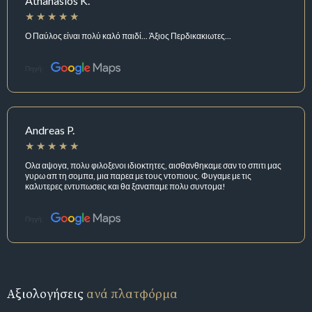
Athanasios K.
Ο Παύλος είναι πολύ καλό παιδί... Άξιος Περδικακιωτες...
Πηγή:
Andreas P.
Ολα αψογα, πολυ φιλοξενοι ιδιοκτητες, αισθανθηκαμε σαν το σπιτι μας
γυρω απ τη σομπα, μια παρεα με τους ντοπιους. Φυγαμε με τις
καλυτερες εντυπωσεις και θα ξαναπαμε πολυ συντομα!
Πηγή:
Αξιολογήσεις
ανά πλατφόρμα