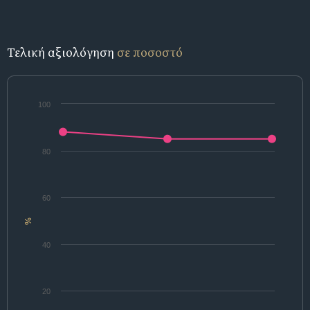
Τελική αξιολόγηση
σε ποσοστό
100
80
60
%
40
20