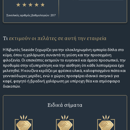
Συνολικός αριθμός βαθμολογιών: 207
Τι
εκτιμούν οι πελάτες σε αυτή την εταιρεία
Η Κιβωτός Seaside ξεχωρίζει για την ολοκληρωμένη εμπειρία δίπλα στο
κύμα, όπου η χαλάρωση συναντά τη γεύση και την προσεγμένη
φιλοξενία. Οι επισκέπτες εκτιμούν το ευγενικό και άμεσο προσωπικό, την
προθυμία στην εξυπηρέτηση και την αίσθηση ότι κάθε λεπτομέρεια έχει
μελετηθεί. Η κουζίνα κερδίζει με φρέσκα υλικά, καλοφτιαγμένα πιάτα και
γενναιόδωρες μερίδες, ενώ ο χώρος προσφέρει ιδανικό σκηνικό για
καφέ, φαγητό ή βραδινή χαλάρωση με υπέροχη θέα και ατμόσφαιρα
διακοπών.
Ειδικά σήματα