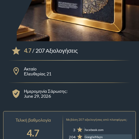
4.7
/ 207 Αξιολογήσεις
Ακταίο
Ελευθερίας 21
Ημερομηνία Σάρωσης:
June 29, 2026
Τελική βαθμολογία
Με βάση 207 αξιολογήσεις από πλατφόρμες:
4.7
3
facebook.com
204
GoogleMaps