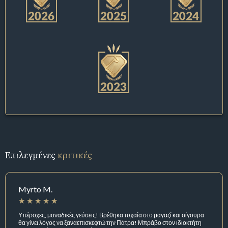
Επιλεγμένες
κριτικές
Myrto M.
Υπέροχες, μοναδικές γεύσεις! Βρέθηκα τυχαία στο μαγαζί και σίγουρα
θα γίνει λόγος να ξαναεπισκεφτώ την Πάτρα! Μπράβο στον ιδιοκτήτη