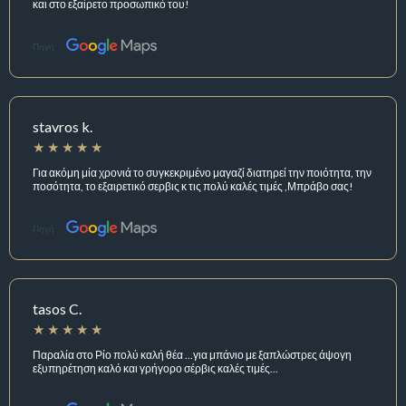
και στο εξαίρετο προσωπικό του!
Πηγή:
stavros k.
Για ακόμη μία χρονιά το συγκεκριμένο μαγαζί διατηρεί την ποιότητα, την
ποσότητα, το εξαιρετικό σερβις κ τις πολύ καλές τιμές ,Μπράβο σας!
Πηγή:
tasos C.
Παραλία στο Ρίο πολύ καλή θέα ...για μπάνιο με ξαπλώστρες άψογη
εξυπηρέτηση καλό και γρήγορο σέρβις καλές τιμές...