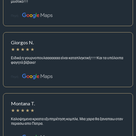
μυστικό!!!
Πηγή:
Giorgos N.
Ειδικά η γουρνοπουλααααααα είναι καταπληκτική!!!!Και τα υπόλοιπα
φαγητά βέβαια!
Πηγή:
Montana T.
Καλοψημενα κρεατα εξυπηρέτηση κομπλε. Μια χαρα θα ξαναπαω οταν
περασω απο Πατρα.