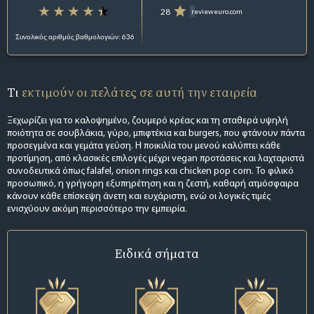
28
revieweuro.com
Συνολικός αριθμός βαθμολογιών: 636
Τι
εκτιμούν οι πελάτες σε αυτή την εταιρεία
Ξεχωρίζει για το καλοψημένο, ζουμερό κρέας και τη σταθερά υψηλή
ποιότητα σε σουβλάκια, γύρο, μπιφτέκια και burgers, που φτάνουν πάντα
προσεγμένα και γεμάτα γεύση. Η ποικιλία του μενού καλύπτει κάθε
προτίμηση, από κλασικές επιλογές μέχρι vegan προτάσεις και λαχταριστά
συνοδευτικά όπως falafel, onion rings και chicken pop corn. Το φιλικό
προσωπικό, η γρήγορη εξυπηρέτηση και η ζεστή, καθαρή ατμόσφαιρα
κάνουν κάθε επίσκεψη άνετη και ευχάριστη, ενώ οι λογικές τιμές
ενισχύουν ακόμη περισσότερο την εμπειρία.
Ειδικά σήματα