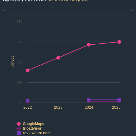
800
600
Πλήθος
400
200
0
2022
2023
2024
2025
GoogleMaps
tripadvisor
revieweuro.com