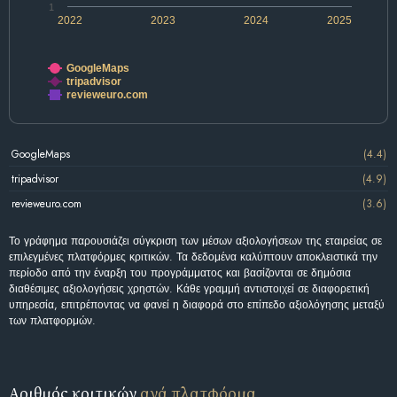
1
2022
2023
2024
2025
GoogleMaps
tripadvisor
revieweuro.com
GoogleMaps
(4.4)
tripadvisor
(4.9)
revieweuro.com
(3.6)
Το γράφημα παρουσιάζει σύγκριση των μέσων αξιολογήσεων της εταιρείας σε
επιλεγμένες πλατφόρμες κριτικών. Τα δεδομένα καλύπτουν αποκλειστικά την
περίοδο από την έναρξη του προγράμματος και βασίζονται σε δημόσια
διαθέσιμες αξιολογήσεις χρηστών. Κάθε γραμμή αντιστοιχεί σε διαφορετική
υπηρεσία, επιτρέποντας να φανεί η διαφορά στο επίπεδο αξιολόγησης μεταξύ
των πλατφορμών.
Αριθμός κριτικών
ανά πλατφόρμα