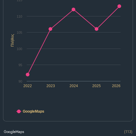
115
110
105
Πλήθος
100
95
90
2022
2023
2024
2025
2026
GoogleMaps
GoogleMaps
(113)