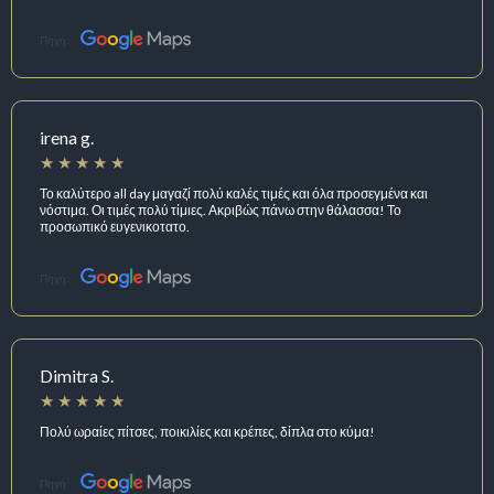
Πηγή:
irena g.
Το καλύτερο all day μαγαζί πολύ καλές τιμές και όλα προσεγμένα και
νόστιμα. Οι τιμές πολύ τίμιες. Ακριβώς πάνω στην θάλασσα! Το
προσωπικό ευγενικοτατο.
Πηγή:
Dimitra S.
Πολύ ωραίες πίτσες, ποικιλίες και κρέπες, δίπλα στο κύμα!
Πηγή: