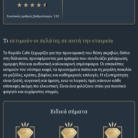
Συνολικός αριθμός βαθμολογιών: 113
Τι
εκτιμούν οι πελάτες σε αυτή την εταιρεία
Το Κοράλι Cafe ξεχωρίζει για την προνομιακή του θέση ακριβώς δίπλα
στη θάλασσα, προσφέροντας μια εμπειρία που συνδυάζει χαλάρωση,
όμορφη θέα και αυθεντική καλοκαιρινή ατμόσφαιρα. Οι επισκέπτες
εκτιμούν τον νόστιμο καφέ, τα προσεγμένα πιάτα και τη μεγάλη ποικιλία
σε μεζέδες, κρέπες, βάφλες και καθημερινές επιλογές. Η εξυπηρέτηση
είναι ζεστή, ευγενική και άμεση, ενώ οι λογικές τιμές κάνουν κάθε
επίσκεψη ακόμη πιο ελκυστική. Είναι ένα φιλόξενο στέκι για ποιοτικό
φαγητό και ευχάριστες στιγμές.
Ειδικά σήματα