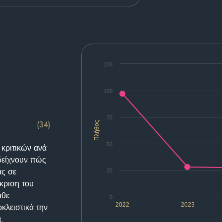
125
100
75
(34)
Πλήθος
50
 κριτικών ανά
δείχνουν πώς
ας σε
25
κριση του
άθε
0
2022
2023
κλειστικά την
.