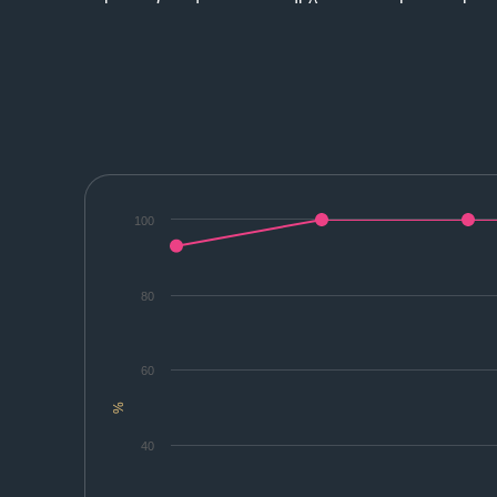
100
80
60
%
40