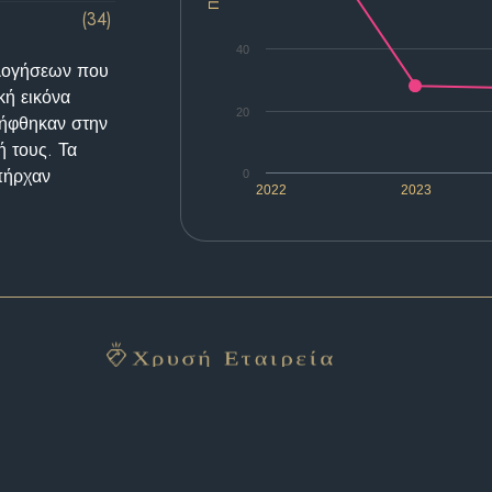
(34)
40
ολογήσεων που
κή εικόνα
20
λήφθηκαν στην
ή τους. Τα
υπήρχαν
0
2022
2023