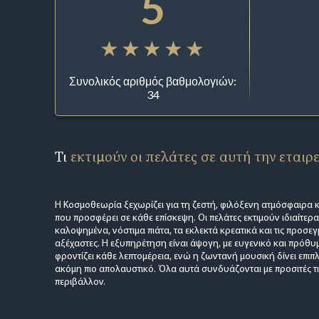
5
Συνολικός αριθμός βαθμολογιών:
34
Τι
εκτιμούν οι πελάτες σε αυτή την εταιρ
Η Κοσμοθεωρία ξεχωρίζει για τη ζεστή, φιλόξενη ατμόσφαιρα κ
που προσφέρει σε κάθε επίσκεψη. Οι πελάτες εκτιμούν ιδιαίτερα
καλοψημένα, νόστιμα πιάτα, τα εκλεκτά κρεατικά και τις προσε
αξέχαστες. Η εξυπηρέτηση είναι άψογη, με ευγενικό και πρόθ
φροντίζει κάθε λεπτομέρεια, ενώ η ζωντανή μουσική δίνει επιπλ
ακόμη πιο απολαυστικό. Όλα αυτά συνδυάζονται με προσιτές τ
περιβάλλον.