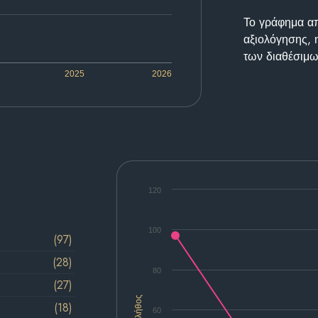
Το γράφημα απε
αξιολόγησης, 
των διαθέσιμω
2025
2026
120
100
(97)
(28)
80
(27)
Πλήθος
(18)
60