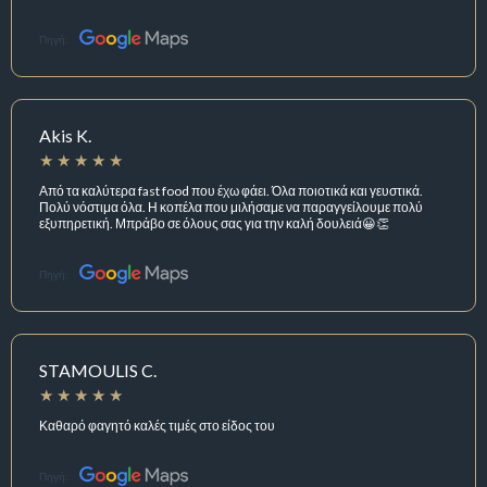
Πηγή:
Akis K.
Από τα καλύτερα fast food που έχω φάει. Όλα ποιοτικά και γευστικά.
Πολύ νόστιμα όλα. Η κοπέλα που μιλήσαμε να παραγγείλουμε πολύ
εξυπηρετική. Μπράβο σε όλους σας για την καλή δουλειά😀👏
Πηγή:
STAMOULIS C.
Καθαρό φαγητό καλές τιμές στο είδος του
Πηγή: