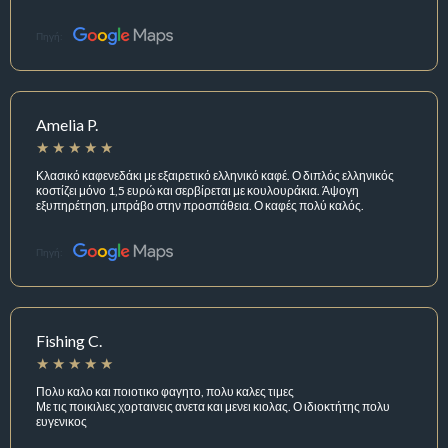
Πηγή:
Amelia P.
Κλασικό καφενεδάκι με εξαιρετικό ελληνικό καφέ. Ο διπλός ελληνικός
κοστίζει μόνο 1,5 ευρώ και σερβίρεται με κουλουράκια. Άψογη
εξυπηρέτηση, μπράβο στην προσπάθεια. Ο καφές πολύ καλός.
Πηγή:
Fishing C.
Πολυ καλο και ποιοτικο φαγητο, πολυ καλες τιμες
Με τις ποικιλιες χορταινεις ανετα και μενει κιολας. Ο ιδιοκτήτης πολυ
ευγενικος