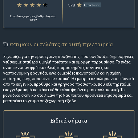
378
tripadvisor
Συνολικός αριθμός βαθμολογιών:
1049
Τι
εκτιμούν οι πελάτες σε αυτή την εταιρεία
Ξεχωρίζει για την προσεγμένη κουζίνα της, που συνδυάζει δημιουργικές
γεύσεις με σταθερά υψηλή ποιότητα και όμορφη παρουσίαση. Τα πιάτα
αναδεικνύουν φρέσκα υλικά, ισορροπημένες συνταγές και
γαστρονομική φροντίδα, ενώ οι μερίδες ικανοποιούν και η σχέση
ποιότητας-τιμής παραμένει ελκυστική. Η εμπειρία ολοκληρώνεται ιδανικά
από το ευγενικό, πρόθυμο και γρήγορο προσωπικό, που εξυπηρετεί με
επαγγελματισμό και κάνει κάθε επίσκεψη άνετη και απολαυστική. Το
μοναδικό σκηνικό στο λιμάνι της Ναυπάκτου προσθέτει ατμόσφαιρα και
μετατρέπει το γεύμα σε ξεχωριστή έξοδο.
Ειδικά σήματα