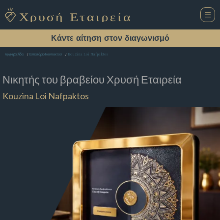
Κάντε αίτηση στον διαγωνισμό
Kouzina Loi Nafpaktos
Αρχική Σελίδα
Εστιατόριο Ναυπακτοσ
Νικητής του βραβείου
Χρυσή Εταιρεία
Kouzina Loi Nafpaktos