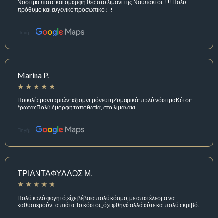
Νόστιμα πιάτα και όμορφη θέα στο λιμάνι της Ναυπάκτου !!!Πολύ
πρόθυμο και ευγενικό προσωπικό !!!
Πηγή:
Marina P.
Ποικιλία μανιταριών: αξιομνημόνευτηΖυμαρικά: πολύ νόστιμαΚότσι:
έρωταςΠολύ όμορφη τοποθεσία, στο λιμανάκι.
Πηγή:
ΤΡΙΑΝΤΑΦΥΛΛΟΣ Μ.
Πολύ καλό φαγητό,είχε βέβαια πολύ κόσμο, με αποτέλεσμα να
καθυστερούν τα πιάτα.Το κόστος,όχι φθηνό αλλά ούτε και πολύ ακριβό.