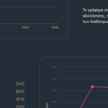
Το γράφημα απε
αξιολόγησης, 
των διαθέσιμω
2025
2026
1000
900
(341)
(829)
800
(819)
700
Πλήθος
(763)