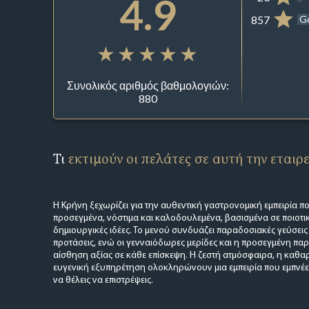
4.9
857
G
Συνολικός αριθμός βαθμολογιών:
880
Τι
εκτιμούν οι πελάτες σε αυτή την εταιρ
Η Κρήνη ξεχωρίζει για την αυθεντική γαστρονομική εμπειρία πο
προσεγμένα, νόστιμα και καλοδουλεμένα, βασισμένα σε ποιοτικ
δημιουργικές ιδέες. Το μενού συνδυάζει παραδοσιακές γεύσεις
προτάσεις, ενώ οι γενναιόδωρες μερίδες και η προσεγμένη πα
αίσθηση αξίας σε κάθε επίσκεψη. Η ζεστή ατμόσφαιρα, η καθαρ
ευγενική εξυπηρέτηση ολοκληρώνουν μια εμπειρία που εμπνέει
να θέλεις να επιστρέψεις.