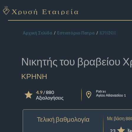
ΚΡΗΝΗ
Αρχική Σελίδα
Εστιατόριο Πατρα
Νικητής του βραβείου
Χ
ΚΡΗΝΗ
Patras
4.9
/ 880
Αγίου Αθανασίου 1
Αξιολογήσεις
Τελική βαθμολογία
Με βάση 88
23
f