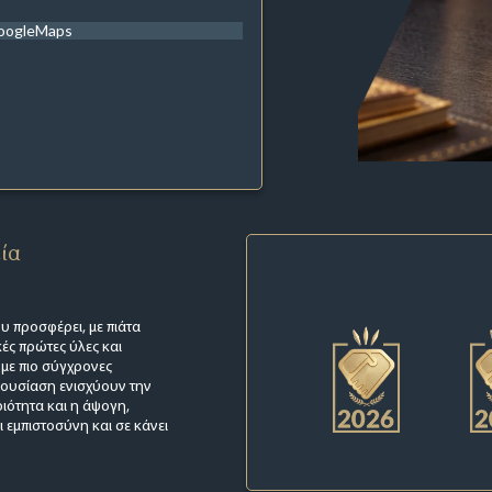
oogleMaps
εία
υ προσφέρει, με πιάτα
ές πρώτες ύλες και
 με πιο σύγχρονες
ρουσίαση ενισχύουν την
ιότητα και η άψογη,
 εμπιστοσύνη και σε κάνει