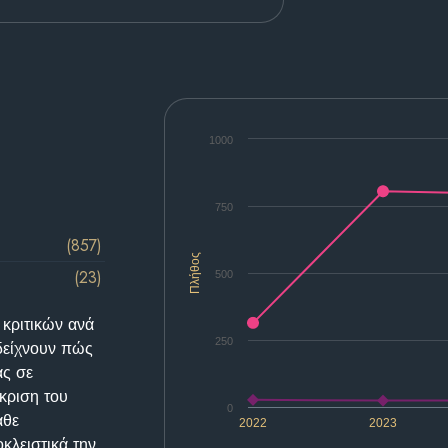
1000
750
(857)
Πλήθος
(23)
500
 κριτικών ανά
250
δείχνουν πώς
ας σε
κριση του
0
άθε
2022
2023
κλειστικά την