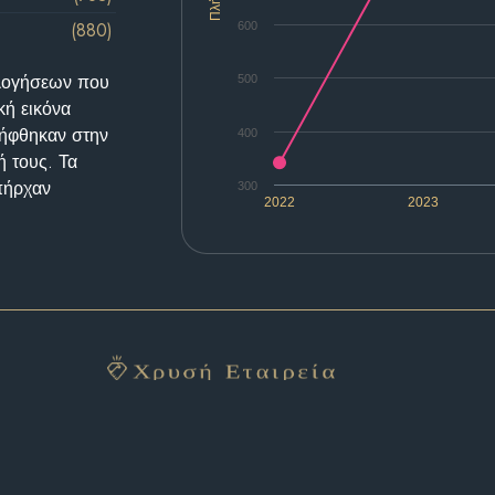
(880)
600
ολογήσεων που
500
κή εικόνα
λήφθηκαν στην
400
ή τους. Τα
υπήρχαν
300
2022
2023