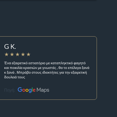
G K.
Ένα εξαιρετικό εστιατόριο με καταπληκτικό φαγητό
και ποικιλία κρασιών με γνωστές , θα το επέλεγα ξανά
κ ξανά . Μπράβο στους ιδιοκτήτες για την εξαιρετική
δουλειά τους
Πηγή: