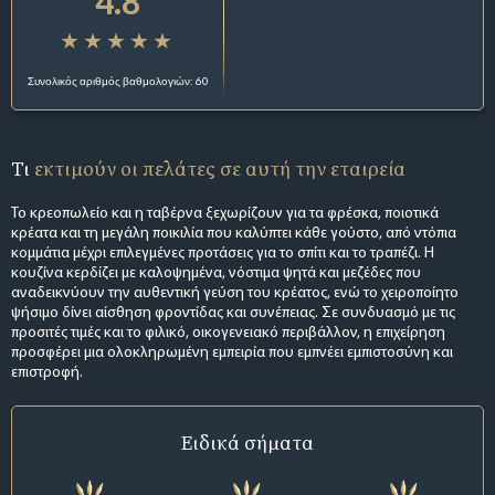
4.8
Συνολικός αριθμός βαθμολογιών: 60
Τι
εκτιμούν οι πελάτες σε αυτή την εταιρεία
Το κρεοπωλείο και η ταβέρνα ξεχωρίζουν για τα φρέσκα, ποιοτικά
κρέατα και τη μεγάλη ποικιλία που καλύπτει κάθε γούστο, από ντόπια
κομμάτια μέχρι επιλεγμένες προτάσεις για το σπίτι και το τραπέζι. Η
κουζίνα κερδίζει με καλοψημένα, νόστιμα ψητά και μεζέδες που
αναδεικνύουν την αυθεντική γεύση του κρέατος, ενώ το χειροποίητο
ψήσιμο δίνει αίσθηση φροντίδας και συνέπειας. Σε συνδυασμό με τις
προσιτές τιμές και το φιλικό, οικογενειακό περιβάλλον, η επιχείρηση
προσφέρει μια ολοκληρωμένη εμπειρία που εμπνέει εμπιστοσύνη και
επιστροφή.
Ειδικά σήματα