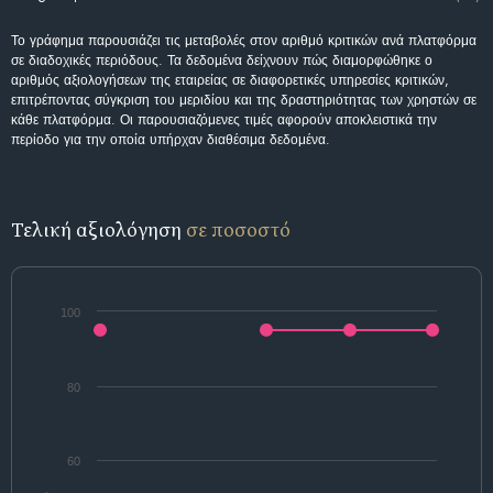
Το γράφημα παρουσιάζει τις μεταβολές στον αριθμό κριτικών ανά πλατφόρμα
σε διαδοχικές περιόδους. Τα δεδομένα δείχνουν πώς διαμορφώθηκε ο
αριθμός αξιολογήσεων της εταιρείας σε διαφορετικές υπηρεσίες κριτικών,
επιτρέποντας σύγκριση του μεριδίου και της δραστηριότητας των χρηστών σε
κάθε πλατφόρμα. Οι παρουσιαζόμενες τιμές αφορούν αποκλειστικά την
περίοδο για την οποία υπήρχαν διαθέσιμα δεδομένα.
Τελική αξιολόγηση
σε ποσοστό
100
80
60