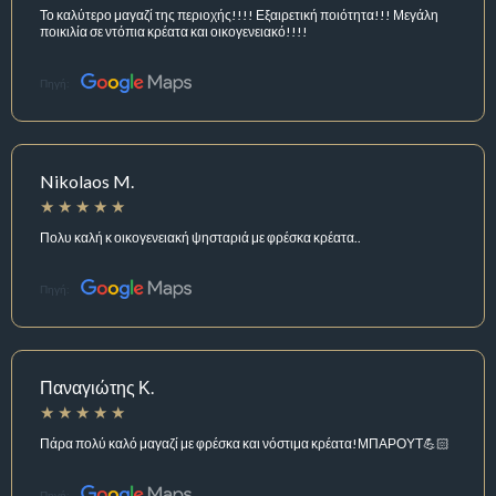
Το καλύτερο μαγαζί της περιοχής!!!! Εξαιρετική ποιότητα!!! Μεγάλη
ποικιλία σε ντόπια κρέατα και οικογενειακό!!!!
Πηγή:
Nikolaos M.
Πολυ καλή κ οικογενειακή ψησταριά με φρέσκα κρέατα..
Πηγή:
Παναγιώτης Κ.
Πάρα πολύ καλό μαγαζί με φρέσκα και νόστιμα κρέατα!ΜΠΑΡΟΥΤ💪🏻
Πηγή: