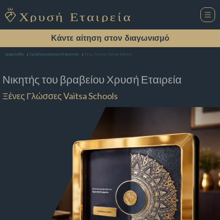
Κάντε αίτηση στον διαγωνισμό
Ξένες Γλώσσες Vaitsa Schools
Αρχική Σελίδα
Σχολή ξένων γλωσσών Πετρούπολη
Νικητής του βραβείου
Χρυσή Εταιρεία
Ξένες Γλώσσες Vaitsa Schools