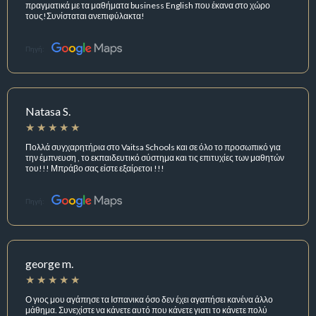
πραγματικά με τα μαθήματα business English που έκανα στο χώρο
τους!Συνίσταται ανεπιφύλακτα!
Πηγή:
Natasa S.
Πολλά συγχαρητήρια στο Vaitsa Schools και σε όλο το προσωπικό για
την έμπνευση , το εκπαιδευτικό σύστημα και τις επιτυχίες των μαθητών
του!!! Μπράβο σας είστε εξαίρετοι !!!
Πηγή:
george m.
Ο γιος μου αγάπησε τα Ισπανικα όσο δεν έχει αγαπήσει κανένα άλλο
μάθημα. Συνεχίστε να κάνετε αυτό που κάνετε γιατι το κάνετε πολύ