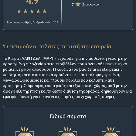
4.9
7
facebook.com
Συνολικός αριθμός βαθμολογιών: 169
Τι
εκτιμούν οι πελάτες σε αυτή την εταιρεία
Το Κτήμα «ΛΑΚΗ ΔΕΛΗΜΑΡΗ» ξεχωρίζει για την αυθεντική γεύση, την
προσεγμένη φιλοξενία και το περιβάλλον που κάνει κάθε επίσκεψη να
μοιάζει με μικρή απόδραση. Η κουζίνα του βασίζεται σε εξαιρετικής
ποιότητας κρέατα και τοπικά προϊόντα, με πιάτα καλομαγειρεμένα,
γενναιόδωρες μερίδες και πλούσια ποικιλία που καλύπτει κάθε
προτίμηση. Ο όμορφος εσωτερικός και εξωτερικός χώρος, μαζί με την
άψογη εξυπηρέτηση και τη ζεστή διάθεση της ομάδας, δημιουργούν μια
εμπειρία ιδανική για οικογένειες, παρέες και ξεχωριστές στιγμές.
Ειδικά σήματα