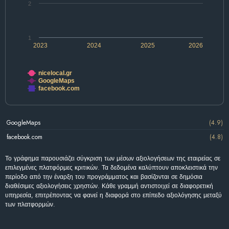
2
1
2023
2024
2025
2026
nicelocal.gr
GoogleMaps
facebook.com
GoogleMaps
(4.9)
facebook.com
(4.8)
Το γράφημα παρουσιάζει σύγκριση των μέσων αξιολογήσεων της εταιρείας σε
επιλεγμένες πλατφόρμες κριτικών. Τα δεδομένα καλύπτουν αποκλειστικά την
περίοδο από την έναρξη του προγράμματος και βασίζονται σε δημόσια
διαθέσιμες αξιολογήσεις χρηστών. Κάθε γραμμή αντιστοιχεί σε διαφορετική
υπηρεσία, επιτρέποντας να φανεί η διαφορά στο επίπεδο αξιολόγησης μεταξύ
των πλατφορμών.