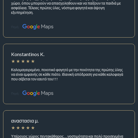
χώρο, όπου μπορούν να απασχοληθουν και να παίξουν τα παιδιά με
ασφάλεια. Τέλειες πρώτες ύλες, νόστιμα φαγητά και άψογη
εξυπηρέτηση.
Πηγή:
Konstantinos K.
Καλομαγειρεμένο, ποιοτικό φαγητό με την ποιότητα της πρώτης ύλης
να είναι εμφανής σε κάθε πιάτο. Ιδανική απόδραση για κάθε καλοφαγά
που σέβεται τον εαυτό του!!!
Πηγή:
αναστασια μ.
Υπέροχος χώρος πεντακάθαρος....νοστιμότατα και πολύ προσεγμένα