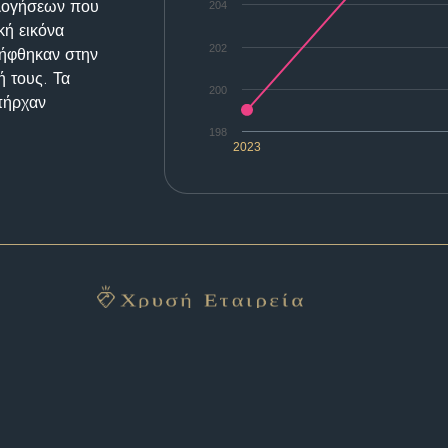
ολογήσεων που
204
κή εικόνα
202
λήφθηκαν στην
ή τους. Τα
200
υπήρχαν
198
2023