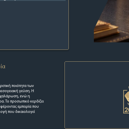
εία
ιρετική ποιότητα των
μεσογειακή γεύση. Η
α χαλάρωση, ενώ η
ρα. Το προσωπικό κερδίζει
σφέροντας εμπειρία που
λογή που δικαιολογεί