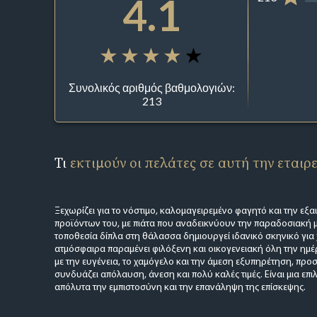
4.1
Συνολικός αριθμός βαθμολογιών:
213
Τι
εκτιμούν οι πελάτες σε αυτή την εταιρ
Ξεχωρίζει για το νόστιμο, καλομαγειρεμένο φαγητό και την εξα
προϊόντων του, με πιάτα που αναδεικνύουν την παραδοσιακή 
τοποθεσία δίπλα στη θάλασσα δημιουργεί ιδανικό σκηνικό γι
ατμόσφαιρα παραμένει φιλόξενη και οικογενειακή όλη την ημέ
με την ευγένεια, το χαμόγελο και την άμεση εξυπηρέτηση, προ
συνδυάζει απόλαυση, άνεση και πολύ καλές τιμές. Είναι μια επι
απόλυτα την εμπιστοσύνη και την επανάληψη της επίσκεψης.