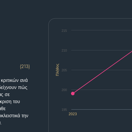
215
210
(213)
Πλήθος
205
 κριτικών ανά
δείχνουν πώς
200
ας σε
κριση του
άθε
195
2023
κλειστικά την
.