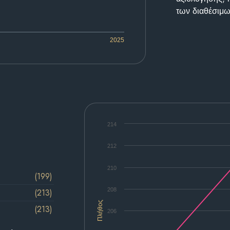
των διαθέσιμω
2025
214
212
210
(199)
208
(213)
Πλήθος
(213)
206