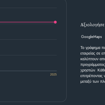
Αξιολογήσε
GoogleMaps
Το γράφημα π
εταιρείας σε 
καλύπτουν απο
προγράμματος 
χρηστών. Κάθε
2025
επιτρέποντας 
μεταξύ των π