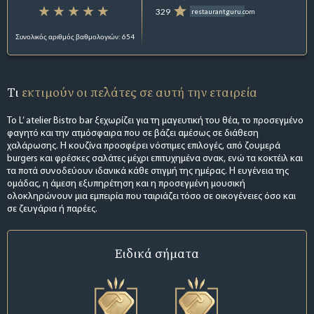
329
restaurantguru.com
Συνολικός αριθμός βαθμολογιών: 654
Τι
εκτιμούν οι πελάτες σε αυτή την εταιρεία
Το L’ atelier Bistro bar ξεχωρίζει για τη μαγευτική του θέα, το προσεγμένο
φαγητό και την ατμόσφαιρα που σε βάζει αμέσως σε διάθεση
χαλάρωσης. Η κουζίνα προσφέρει νόστιμες επιλογές, από ζουμερά
burgers και φρέσκες σαλάτες μέχρι επιτυχημένα σνακ, ενώ τα κοκτέιλ και
τα ποτά συνοδεύουν ιδανικά κάθε στιγμή της ημέρας. Η ευγένεια της
ομάδας, η άμεση εξυπηρέτηση και η προσεγμένη μουσική
ολοκληρώνουν μια εμπειρία που ταιριάζει τόσο σε οικογένειες όσο και
σε ζευγάρια ή παρέες.
Ειδικά σήματα