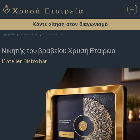
Κάντε αίτηση στον διαγωνισμό
L’ atelier Bistro bar
Αρχική Σελίδα
Εστιατόριο Διακοπτό
Νικητής του βραβείου
Χρυσή Εταιρεία
L’ atelier Bistro bar