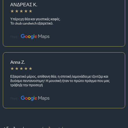
ΑΝΔΡΕΑΣ Κ.
Υπέροχη θέα και γευστικές καφές.
Το ckub sandwich εξαιρετικό.
Πηγή:
Anna Z.
Εξαιρετικό μέρος, απίθανη θέα, η σπιτική λεμονάδα με τζιντζερ και
δυόσμο πεντανοστιμη! Η μουσική ήταν το πρώτο πράγμα που μας
τράβηξε την προσοχή
Πηγή: