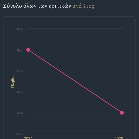
Σύνολο όλων των κριτικών
ανά έτος
658
657
656
Πλήθος
655
654
653
2024
2025