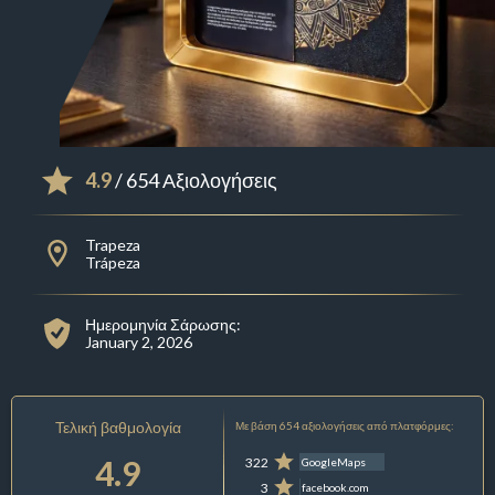
4.9
/ 654 Αξιολογήσεις
Trapeza
Trápeza
Ημερομηνία Σάρωσης:
January 2, 2026
Τελική βαθμολογία
Με βάση 654 αξιολογήσεις από πλατφόρμες:
4.9
322
GoogleMaps
3
facebook.com