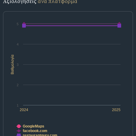
Αξιολογήσεις
ανά πλατφόρμα
5
4
Βαθμολογία
3
2
1
2024
2025
GoogleMaps
facebook.com
restaurantguru.com