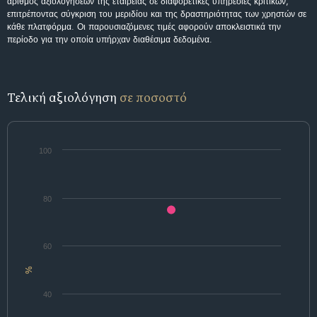
αριθμός αξιολογήσεων της εταιρείας σε διαφορετικές υπηρεσίες κριτικών,
επιτρέποντας σύγκριση του μεριδίου και της δραστηριότητας των χρηστών σε
κάθε πλατφόρμα. Οι παρουσιαζόμενες τιμές αφορούν αποκλειστικά την
περίοδο για την οποία υπήρχαν διαθέσιμα δεδομένα.
Τελική αξιολόγηση
σε ποσοστό
100
80
60
%
40